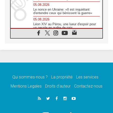
05.08.2026
Le nonce en Ukraine: «Il est inquiétant
d'entendre ceux qui bénissent la guerre»
05.08.2026
Léon XIV au Pérou, une lueur d'espoir pour
un peuple en quête de paix
05.08.2026
SCEAM: L'Église en Afrique vers
l'Assemblée ecclésiale de 2028 depuis
Addis-Abeba
05.08.2026
Le Pape exprime ses condoléances suite au
décès du cardinal Júlio Langa
05.08.2026
Le Pape attendu en novembre en Uruguay,
en Argentine et au Pérou
Qui sommes-nous ?
La propriété
Les services
05.08.2026
Mentions Legales
Droits d’auteur
Contactez-nous
Audience générale: la prière est un acte
d'espérance
04.08.2026
Léon XIV invite les Chevaliers de Colomb à
être des «prophètes de l'harmonie»
04.08.2026