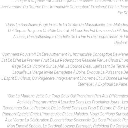
Le Pape A Rappelé Par Ailleurs Que Cette Année "on Célèbre Le 150e
Anniversaire Du Dogme De L'Immaculée Conception" Proclamé Par Le Pape
Pie IX.
"Dans Le Sanctuaire Érigé Près De La Grotte De Massabielle, Les Malades
Ont Depuis Toujours Un Rôle Central, Et Lourdes Est Devenue Au Fil Des
Années, Une Authentique Citadelle De La Vie Et De L'espérance", A-T-Il
Déclaré.
"Comment Pouvait-Il En Être Autrement ? L'Immaculée Conception De Marie
Est En Effet Le Premier Fruit De La Rédemption Réalisée Par Le Christ Et Un
Gage De Sa Victoire Sur Le Mal. La Source D'eau Jaillissant De Terre À
Laquelle La Vierge Invite Bernadette À Boire, Évoque La Puissance De
L'Esprit Du Christ, Qui Régénère Intégralement L'homme Et Lui Donne La Vie
Éternelle", A Expliqué Le Pape.
"Que La Madone Veille Sur Tous Ceux Qui Prendront Part Aux Différentes
Activités Programmées À Lourdes Dans Les Prochains Jours : Les
Rencontres Sur La Pastorale De La Santé Dans Les Pays D'Europe Et Sur Le
Rapport Spécial Entre L'Immaculée Et Les Malades. Nous Confions Surtout
À La Vierge La Célébration Eucharistique Solennelle Qui Sera Présidée Par
Mon Envoyé Spécial, Le Cardinal Lozano Barragán, Président Du Conseil