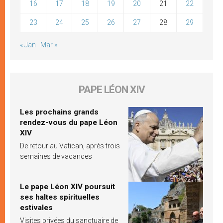
16
17
18
19
20
21
22
23
24
25
26
27
28
29
« Jan
Mar »
PAPE LÉON XIV
Les prochains grands
rendez-vous du pape Léon
XIV
De retour au Vatican, après trois
semaines de vacances
Le pape Léon XIV poursuit
ses haltes spirituelles
estivales
Visites privées du sanctuaire de