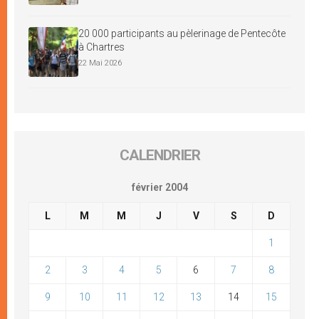
20 000 participants au pèlerinage de Pentecôte
à Chartres
22 Mai 2026
CALENDRIER
février 2004
L
M
M
J
V
S
D
1
2
3
4
5
6
7
8
9
10
11
12
13
14
15