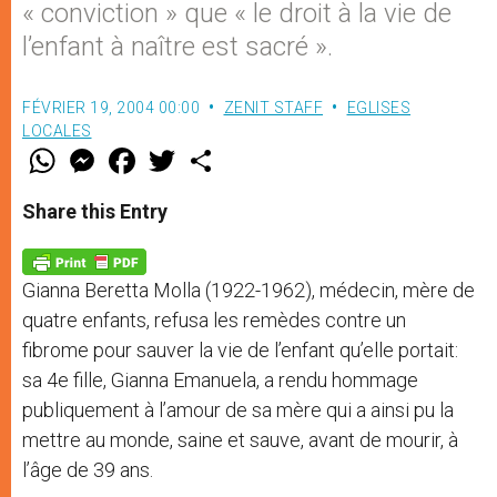
« conviction » que « le droit à la vie de
l’enfant à naître est sacré ».
FÉVRIER 19, 2004 00:00
ZENIT STAFF
EGLISES
LOCALES
W
M
F
T
S
h
e
a
w
h
a
s
c
i
a
t
s
e
t
r
Share this Entry
s
e
b
t
e
A
n
o
e
p
g
o
r
p
e
k
Gianna Beretta Molla (1922-1962), médecin, mère de
r
quatre enfants, refusa les remèdes contre un
fibrome pour sauver la vie de l’enfant qu’elle portait:
sa 4e fille, Gianna Emanuela, a rendu hommage
publiquement à l’amour de sa mère qui a ainsi pu la
mettre au monde, saine et sauve, avant de mourir, à
l’âge de 39 ans.