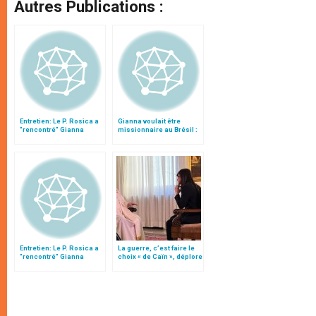
Autres Publications :
Entretien: Le P. Rosica a
Gianna voulait être
"rencontré" Gianna
missionnaire au Brésil :
Berretta Molla (2)
deux guérisons dans ce
pays
Entretien: Le P. Rosica a
La guerre, c’est faire le
"rencontré" Gianna
choix « de Caïn », déplore
Berretta Molla (1)
le pape François