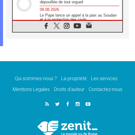
dépouillée de tout orgueil
09.08.2026
Le Pape lance un appel à la paix au Soudan
et à la protection des civils
09.08.2026
Déclaration d'Addis-Abeba du SCEAM sur
l'Éducation Catholique en Afrique
08.08.2026
En Cisjordanie, les chrétiens se sentent
seuls face à la violence des colons
08.08.2026
Léon XIV au sanctuaire de Notre Dame du
Bon Conseil à Genazzano en septembre
Qui sommes-nous ?
La propriété
Les services
08.08.2026
Léon XIV: Sainte Agathe aide à contempler
Mentions Legales
Droits d’auteur
Contactez-nous
la victoire de l'amour sur la mort
08.08.2026
«Relancer l'empathie», le projet Triennal d'art
des Universités catholiques
08.08.2026
Signis 2026, donner la parole aux religieuses
catholiques