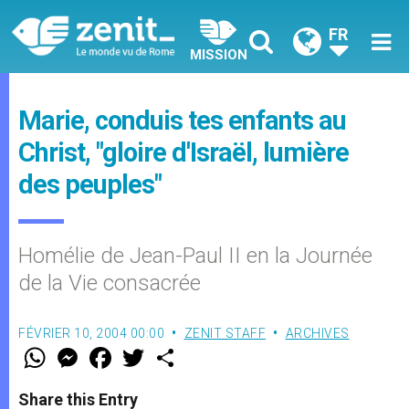
FR
MISSION
Marie, conduis tes enfants au
Christ, "gloire d'Israël, lumière
des peuples"
Homélie de Jean-Paul II en la Journée
de la Vie consacrée
FÉVRIER 10, 2004 00:00
ZENIT STAFF
ARCHIVES
W
M
F
T
S
h
e
a
w
h
a
s
c
i
a
t
s
e
t
r
Share this Entry
s
e
b
t
e