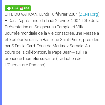
A
n
o
e
p
g
o
r
p
e
k
CITE DU VATICAN, Lundi 10 février 2004 (
ZENIT.org
)
r
– Dans l’après-midi du lundi 2 février 2004, fête de la
Présentation du Seigneur au Temple et VIIIe
Journée mondiale de la Vie consacrée, une Messe a
été célébrée dans la Basilique Saint-Pierre, présidée
par S.Em. le Card. Eduardo Martinez Somalo. Au
cours de la célébration, le Pape Jean-Paul II a
prononcé l’homélie suivante (traduction de
L’Oservatore Romano):