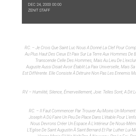
DEC 24, 2003 00:00
ZENIT STAFF
RC. – Je Crois Que Saint Luc Nous A Donné La Clef Pour Comp
Au Plus Haut Des Cieux Et Paix Sur La Terre Aux Hommes De Bonn
Transcende Celle Des Hommes, Mais Au Lieu De L’exclure L
Auguste Aussi Disait Avoir Établit La Paix Universelle, Mais 
Est Différente. Elle Consiste À Détruire Non Pas Les Ennemis Mais
RV. – Humilité, Silence, Émerveillement, Joie: Telles Sont, A D
RC. – Il Faut Commencer Par Trouver Au Moins Un Moment 
Joseph A Dû Faire Un Peu De Place Dans L’étable Pour L’enfa
Nous Devrons Créer Un Espace À L’intérieur De Nous-Mêmes
L’Eglise De Saint Augustin À Saint Bernard Et Par Luther Lui