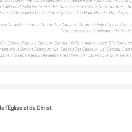
Dans Mon Cœur?" Par Conséquent Je Crois Que Le Pape Nous A Donné, À L’ang
Qui D’ailleurs Signifie Vérité: Prendre Conscience De Ce Que Nous Sommes, Du
vons D’être Sauvés Par Quelqu’un Qui Vient D’en-Haut, Non Par Nos Propre
 Aussi Caractérisé Par La Course Aux Cadeaux. Comment Éviter Que La Con
N’obscurcisse La Signification Profonde
 A Un Espace Pour Les Cadeaux, Surtout S’ils Sont Authentiques, S’ils Sont L’e
oment, Nous Devons Distinguer "le" Cadeau Des Cadeaux. "Le" Cadeau, C’est 
 Malheur Si Les Cadeaux Devaient Faire Oublier "le" Cadeau Que Nous Recev
e l’Eglise et du Christ