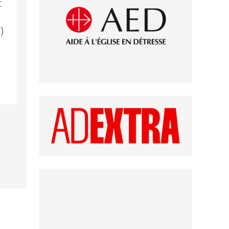
t
g
)