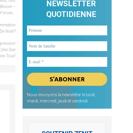
élus, Des
NEWSLETTER
 Besoin –
QUOTIDIENNE
s Forces…
sommation
 De Noël?
xpression
Celui Que
ons Tous!
Nous envoyons la newsletter le lundi,
mardi, mercredi, jeudi et vendredi