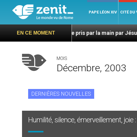
PAPE LÉON XIV
CITÉ DU
 la vie, c’est d’être pris par la main par Jésus
U
EN CE MOMENT
MOIS
Décembre, 2003
DERNIÈRES NOUVELLES
Humilité, silence, émerveillement, joie