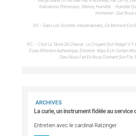
Vierge Marie S'il Ne Naît Pas À Nouveau, Par La Foi, 
Indications Précieuses: Silence, Humilité … Humilité 
Immense! - Que Nous A
RV. – Dans Les Sociétés Industrialisées, Ce Moment Est
RC. – C’est La Tâche De Chacun : Le Croyant Doit Réagir! Il Y
D’une Affection Authentique, D’estime. Mais À Un Certain M
Dieu Nous Fait En Nous Donnant Son Fils.
ARCHIVES
La curie, un instrument fidèle au service d
Entretien avec le cardinal Ratzinger