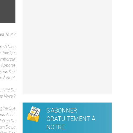
ant Tout ?
re À Dieu
 Paix Qui
’empereur
s Apporte
ujourd’hui
e À Noël.
tivité De
s Vivre ?
agine Que
S'ABONNER
ous Aussi
GRATUITEMENT À
 Pères De
NOTRE
éem De La