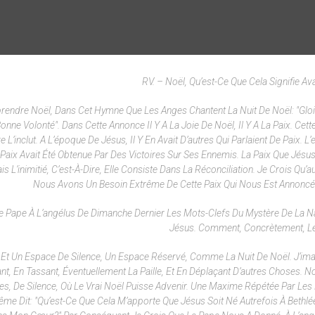
RV. – Noël, Qu’est-Ce Que Cela Signifie Av
rendre Noël, Dans Cet Hymne Que Les Anges Chantent La Nuit De Noël: "Gloi
e Volonté". Dans Cette Annonce Il Y A La Joie De Noël, Il Y A La Paix. Cette
’inclut. A L’époque De Jésus, Il Y En Avait D’autres Qui Parlaient De Paix. L
Sa Paix Avait Été Obtenue Par Des Victoires Sur Ses Ennemis. La Paix Que Jésu
 L’inimitié, C’est-À-Dire, Elle Consiste Dans La Réconciliation. Je Crois Qu’a
Nous Avons Un Besoin Extrême De Cette Paix Qui Nous Est Annoncé
it Le Pape À L’angélus De Dimanche Dernier Les Mots-Clefs Du Mystère De La Na
Jésus. Comment, Concrètement, Le
Et Un Espace De Silence, Un Espace Réservé, Comme La Nuit De Noël. J’im
nt, En Tassant, Éventuellement La Paille, Et En Déplaçant D’autres Choses. N
, De Silence, Où Le Vrai Noël Puisse Advenir. Une Maxime Répétée Par Les
-Même Dit: "Qu’est-Ce Que Cela M’apporte Que Jésus Soit Né Autrefois À Bethl