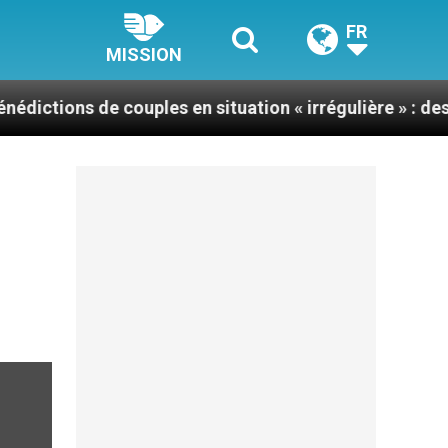
FR
MISSION
de couples en situation « irrégulière » : des prêtres in