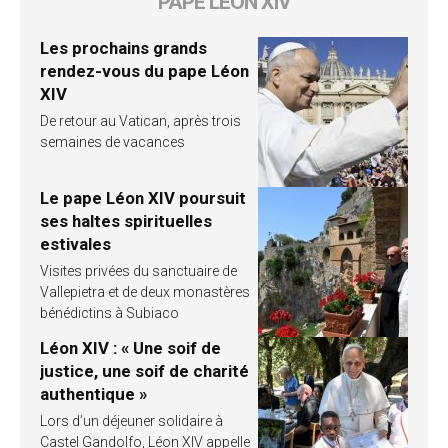
PAPE LÉON XIV
Les prochains grands
rendez-vous du pape Léon
XIV
De retour au Vatican, après trois
semaines de vacances
Le pape Léon XIV poursuit
ses haltes spirituelles
estivales
Visites privées du sanctuaire de
Vallepietra et de deux monastères
bénédictins à Subiaco
Léon XIV : « Une soif de
justice, une soif de charité
authentique »
Lors d’un déjeuner solidaire à
Castel Gandolfo, Léon XIV appelle