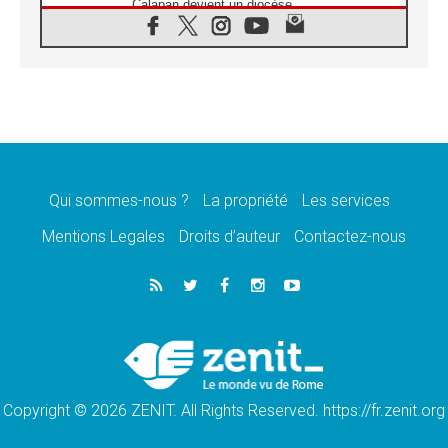
Calapan devient un diocèse
07.08.2026
Congo-Brazzaville : le 15 août, entre
solennité de l'Assomption et mémoire
nationale
07.08.2026
«La paix commence par l'empathie» estime
le cardinal Parolin
07.08.2026
En Colombie, «la paix ne s'achète pas avec
une signature»
Qui sommes-nous ?
La propriété
Les services
07.08.2026
Mentions Legales
Droits d’auteur
Contactez-nous
Le programme du voyage apostolique du
Pape en France dévoilé
07.08.2026
1ère Conférence continentale sur l'éducation
catholique en Afrique
07.08.2026
Un logo symbolique pour la venue du Pape
en France
Copyright © 2026 ZENIT. All Rights Reserved. https://fr.zenit.org