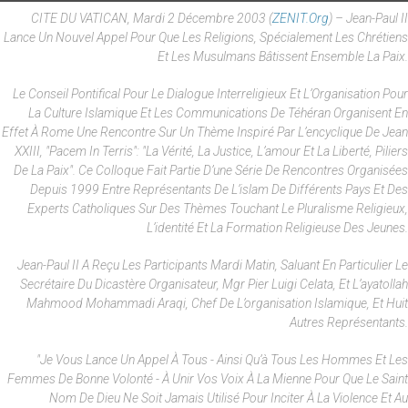
CITE DU VATICAN, Mardi 2 Décembre 2003 (
ZENIT.org
) – Jean-Paul II
Lance Un Nouvel Appel Pour Que Les Religions, Spécialement Les Chrétiens
Et Les Musulmans Bâtissent Ensemble La Paix.
Le Conseil Pontifical Pour Le Dialogue Interreligieux Et L’Organisation Pour
La Culture Islamique Et Les Communications De Téhéran Organisent En
Effet À Rome Une Rencontre Sur Un Thème Inspiré Par L’encyclique De Jean
XXIII, "Pacem In Terris": "La Vérité, La Justice, L’amour Et La Liberté, Piliers
De La Paix". Ce Colloque Fait Partie D’une Série De Rencontres Organisées
Depuis 1999 Entre Représentants De L’islam De Différents Pays Et Des
Experts Catholiques Sur Des Thèmes Touchant Le Pluralisme Religieux,
L’identité Et La Formation Religieuse Des Jeunes.
Jean-Paul II A Reçu Les Participants Mardi Matin, Saluant En Particulier Le
Secrétaire Du Dicastère Organisateur, Mgr Pier Luigi Celata, Et L’ayatollah
Mahmood Mohammadi Araqi, Chef De L’organisation Islamique, Et Huit
Autres Représentants.
"Je Vous Lance Un Appel À Tous - Ainsi Qu’à Tous Les Hommes Et Les
Femmes De Bonne Volonté - À Unir Vos Voix À La Mienne Pour Que Le Saint
Nom De Dieu Ne Soit Jamais Utilisé Pour Inciter À La Violence Et Au