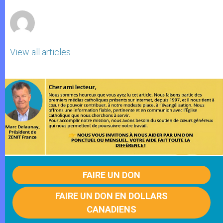
r
View all articles
FAIRE UN DON
FAIRE UN DON EN DOLLARS
CANADIENS