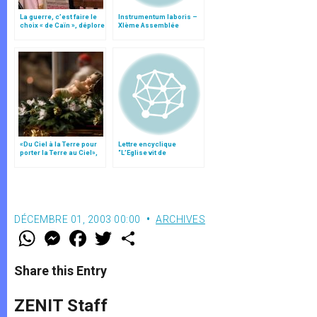
La guerre, c’est faire le
Instrumentum laboris –
choix « de Caïn », déplore
XIème Assemblée
le pape François
Générale Ordinaire du
Synode des Évêques
«Du Ciel à la Terre pour
Lettre encyclique
porter la Terre au Ciel»,
“L’Eglise vit de
par Mgr Francesco Follo
l’Eucharistie”
DÉCEMBRE 01, 2003 00:00
ARCHIVES
W
M
F
T
S
h
e
a
w
h
a
s
c
i
a
t
s
e
t
r
Share this Entry
s
e
b
t
e
A
n
o
e
p
g
o
r
ZENIT Staff
p
e
k