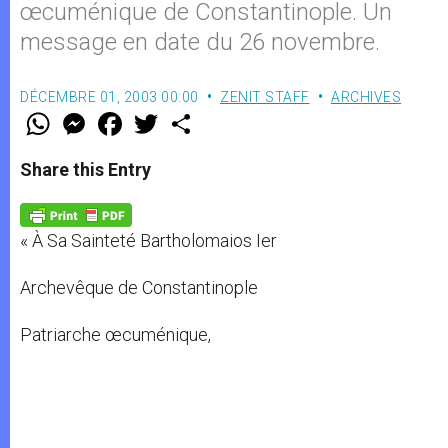
œcuménique de Constantinople. Un
message en date du 26 novembre.
DÉCEMBRE 01, 2003 00:00
ZENIT STAFF
ARCHIVES
W
M
F
T
S
h
e
a
w
h
a
s
c
i
a
t
s
e
t
r
Share this Entry
s
e
b
t
e
A
n
o
e
p
g
o
r
p
e
k
« À Sa Sainteté Bartholomaios Ier
r
Archevêque de Constantinople
Patriarche œcuménique,