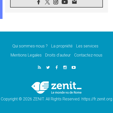
08.08.2026
Signis 2026, donner la parole aux religieuses
catholiques
08.08.2026
Au Bangladesh, l'Église accompagne les
Dalits sur le chemin de la dignité
07.08.2026
Philippines: le vicariat apostolique de
Calapan devient un diocèse
Qui sommes-nous ?
La propriété
Les services
07.08.2026
Congo-Brazzaville: le 15 août, entre solennité
Mentions Legales
Droits d’auteur
Contactez-nous
de l'Assomption et mémoire nationale
07.08.2026
«La paix commence par l'empathie» estime
le cardinal Parolin
07.08.2026
En Colombie, «la paix ne s'achète pas avec
une signature»
Copyright © 2026 ZENIT. All Rights Reserved. https://fr.zenit.org