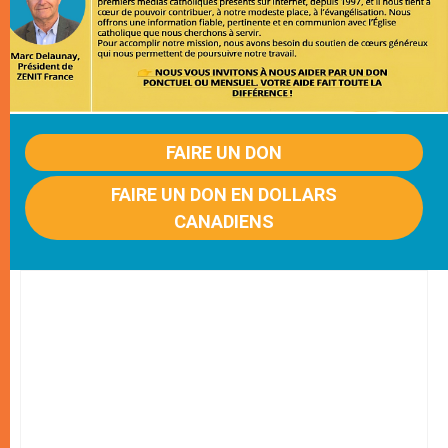
FAIRE UN DON
FAIRE UN DON EN DOLLARS
CANADIENS