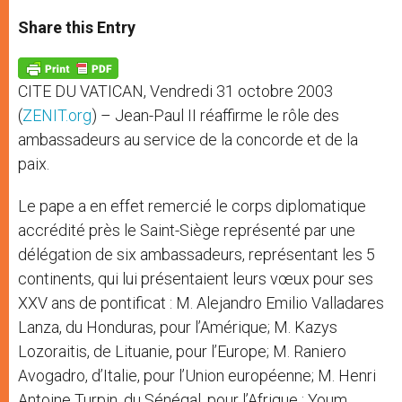
a
s
c
i
a
t
s
e
t
r
Share this Entry
s
e
b
t
e
A
n
o
e
p
g
o
r
p
e
k
CITE DU VATICAN, Vendredi 31 octobre 2003
r
(
ZENIT.org
) – Jean-Paul II réaffirme le rôle des
ambassadeurs au service de la concorde et de la
paix.
Le pape a en effet remercié le corps diplomatique
accrédité près le Saint-Siège représenté par une
délégation de six ambassadeurs, représentant les 5
continents, qui lui présentaient leurs vœux pour ses
XXV ans de pontificat : M. Alejandro Emilio Valladares
Lanza, du Honduras, pour l’Amérique; M. Kazys
Lozoraitis, de Lituanie, pour l’Europe; M. Raniero
Avogadro, d’Italie, pour l’Union européenne; M. Henri
Antoine Turpin, du Sénégal, pour l’Afrique ; Youm