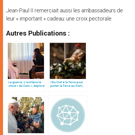
Jean-Paul II remerciait aussi les ambassadeurs de
leur « important » cadeau: une croix pectorale.
Autres Publications :
La guerre, c’est faire le
«Du Ciel à la Terre pour
choix « de Caïn », déplore
porter la Terre au Ciel»,
le pape François
par Mgr Francesco Follo