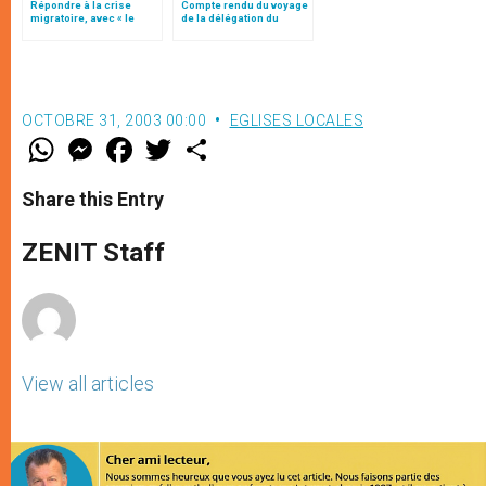
Répondre à la crise
Compte rendu du voyage
migratoire, avec « le
de la délégation du
style de l’humanité »!
Saint-Siège au Vietnam
(texte complet)
OCTOBRE 31, 2003 00:00
EGLISES LOCALES
W
M
F
T
S
h
e
a
w
h
a
s
c
i
a
t
s
e
t
r
Share this Entry
s
e
b
t
e
A
n
o
e
p
g
o
r
ZENIT Staff
p
e
k
r
View all articles