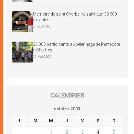
Mémoire de saint Charbel, le saint aux 30 000
miracles
24 Juil 2026
20 000 participants au pèlerinage de Pentecôte
à Chartres
22 Mai 2026
CALENDRIER
octobre 2003
L
M
M
J
V
S
D
1
2
3
4
5