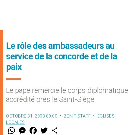
Le rôle des ambassadeurs au
service de la concorde et de la
paix
Le pape remercie le corps diplomatique
accrédité près le Saint-Siège
OCTOBRE 31, 2003 00:00
ZENIT STAFF
EGLISES
LOCALES
W
M
F
T
S
h
e
a
w
h