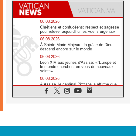
06.08.2026
Chrétiens et confucéens: respect et sagesse
pour relever aujourd'hui les «défis urgents»
06.08.2026
À Sainte-Marie-Majeure, la grâce de Dieu
descend encore sur le monde
06.08.2026
Léon XIV aux jeunes d'Assise: «l'Europe et
le monde cherchent en vous de nouveaux
saints»
06.08.2026
À Assise, le cardinal Pizzaballa affirme que
«les chrétiens veulent la paix»
06.08.2026
Au Mexique, le cardinal Parolin invite à être
aux côtés des marginalisées
06.08.2026
À Assise, le Pape invite les jeunes à
«construire la civilisation de l'amour»
05.08.2026