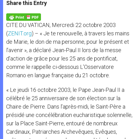
t
s
e
t
r
Share this Entry
s
e
b
t
e
A
n
o
e
p
g
o
r
p
e
k
CITE DU VATICAN, Mercredi 22 octobre 2003
r
(
ZENIT.org
) – « Je te renouvelle, à travers les mains
de Marie, le don de ma personne, pour le présent et
l’avenir », a déclaré Jean-Paul II lors de la messe
d’action de grâce pour les 25 ans de pontificat,
comme le rappelle ci-dessous L’Osservatore
Romano en langue française du 21 octobre.
« Le jeudi 16 octobre 2003, le Pape Jean-Paul II a
célébré le 25 anniversaire de son élection sur la
Chaire de Pierre. Dans l’après-midi, le Saint-Père a
présidé une concélébration eucharistique solennelle,
sur la Place Saint-Pierre, entouré de nombreux
Cardinaux, Patriarches Archevêques, Evêques,