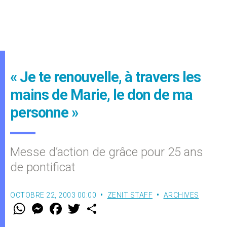
« Je te renouvelle, à travers les
mains de Marie, le don de ma
personne »
Messe d’action de grâce pour 25 ans
de pontificat
OCTOBRE 22, 2003 00:00
ZENIT STAFF
ARCHIVES
W
M
F
T
S
h
e
a
w
h
a
s
c
i
a