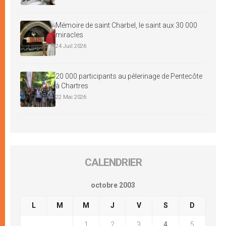
Mémoire de saint Charbel, le saint aux 30 000
miracles
24 Juil 2026
20 000 participants au pèlerinage de Pentecôte
à Chartres
22 Mai 2026
CALENDRIER
octobre 2003
L
M
M
J
V
S
D
1
2
3
4
5