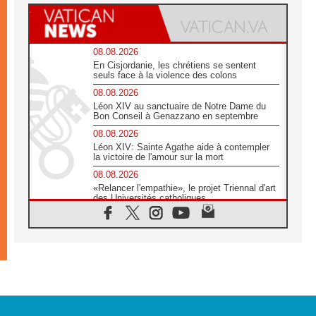
08.08.2026
En Cisjordanie, les chrétiens se sentent
seuls face à la violence des colons
08.08.2026
Léon XIV au sanctuaire de Notre Dame du
Bon Conseil à Genazzano en septembre
08.08.2026
Léon XIV: Sainte Agathe aide à contempler
la victoire de l'amour sur la mort
08.08.2026
«Relancer l'empathie», le projet Triennal d'art
des Universités catholiques
08.08.2026
Signis 2026, donner la parole aux religieuses
catholiques
08.08.2026
Au Bangladesh, l'Église accompagne les
Dalits sur le chemin de la dignité
07.08.2026
Philippines: le vicariat apostolique de