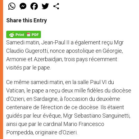
W
M
F
T
S
h
e
a
w
h
a
s
c
i
a
t
s
e
t
r
Share this Entry
s
e
b
t
e
A
n
o
e
p
g
o
r
p
e
k
Samedi matin, Jean-Paul II a également reçu Mgr
r
Claudio Gugerotti, nonce apostolique en Géorgie,
Armonie et Azerbaïdjan, trois pays récemment
visités par le pape.
Ce même samedi matin, en la salle Paul VI du
Vatican, le pape a reçu deux mille fidèles du diocèse
d’Ozieri, en Sardaigne, à l’occasion du deuxième
centenaire de l’érection de ce diocèse. Ils étaient
guidés par leur évêque, Mgr Sebastiano Sanguinetti,
ainsi que par le cardinal Mario Francesco
Pompedda, originaire d’Ozieri.