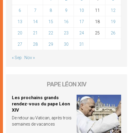
6
7
8
9
10
11
12
13
14
15
16
17
18
19
20
21
22
23
24
25
26
27
28
29
30
31
« Sep
Nov »
PAPE LÉON XIV
Les prochains grands
rendez-vous du pape Léon
XIV
De retour au Vatican, après trois
semaines de vacances