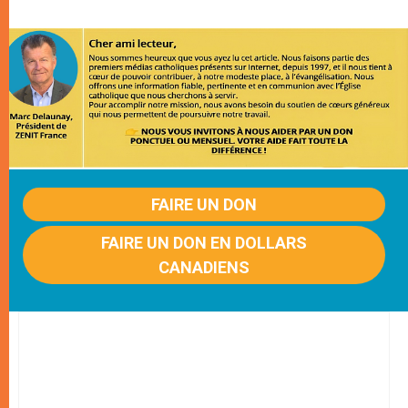
FAIRE UN DON
FAIRE UN DON EN DOLLARS
CANADIENS