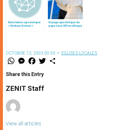
Exhortation apostolique
Voyage apostolique du
« Verbum Domini »
pape Léon XIV en Afrique
OCTOBRE 12, 2003 00:00
EGLISES LOCALES
W
M
F
T
S
h
e
a
w
h
a
s
c
i
a
t
s
e
t
r
Share this Entry
s
e
b
t
e
A
n
o
e
p
g
o
r
ZENIT Staff
p
e
k
r
View all articles