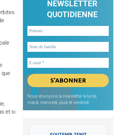
NEWSLETTER
erbites
QUOTIDIENNE
de
ipale
ne
e que
Nous envoyons la newsletter le lundi,
mardi, mercredi, jeudi et vendredi
ie,
as et si
SOUTENIR ZENIT