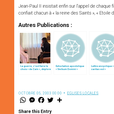
Jean-Paul II insistait enfin sur l’appel de chaque 
confiait chacun à « la reine des Saints », « Etoile
Autres Publications :
La guerre, c’est faire le
Exhortation apostolique
Lettre encyclique 
choix « de Caïn », déplore
« Verbum Domini »
caritas est »
le pape François
OCTOBRE 05, 2003 00:00
EGLISES LOCALES
W
M
F
T
S
h
e
a
w
h
a
s
c
i
a
t
s
e
t
r
Share this Entry