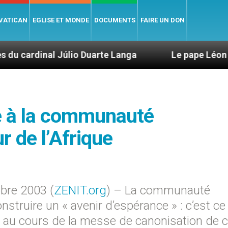
 VATICAN
EGLISE ET MONDE
DOCUMENTS
FAIRE UN DON
lio Duarte Langa
Le pape Léon XIV évoque un v
le à la communauté
r de l’Afrique
bre 2003 (
ZENIT.org
) – La communauté
construire un « avenir d’espérance » : c’est c
 au cours de la messe de canonisation de 