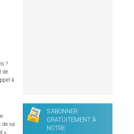
ns ?
t de
appel à
S'ABONNER
ue
GRATUITEMENT À
t de sa
NOTRE
t ».