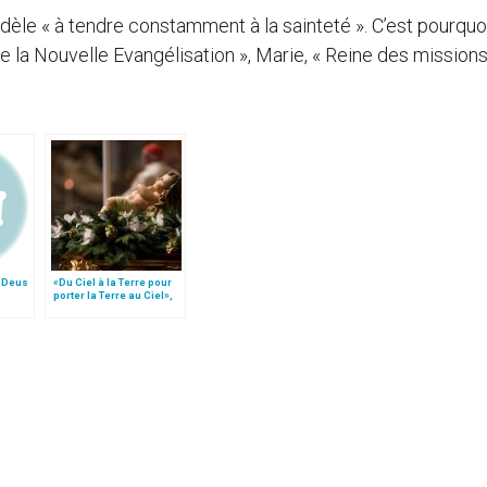
fidèle « à tendre constamment à la sainteté ». C’est pourquoi
 de la Nouvelle Evangélisation », Marie, « Reine des missions
« Deus
«Du Ciel à la Terre pour
porter la Terre au Ciel»,
par Mgr Francesco Follo