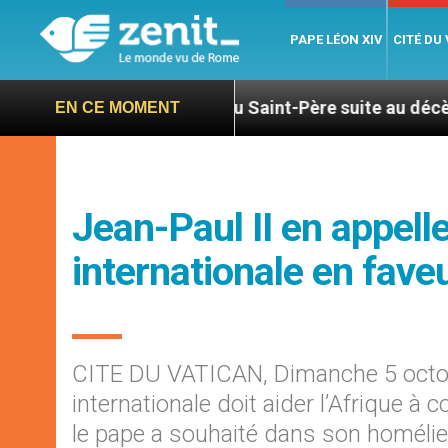
PAPE LÉON XIV
CITÉ DU
Hommage du Saint-Père suite au décès du cardinal Jú
EN CE MOMENT
Jean-Paul II en appel
internationale en faveu
CITE DU VATICAN, Dimanche 5 octo
internationale doit aider l’Afrique à 
le pape a souhaité dans son homélie