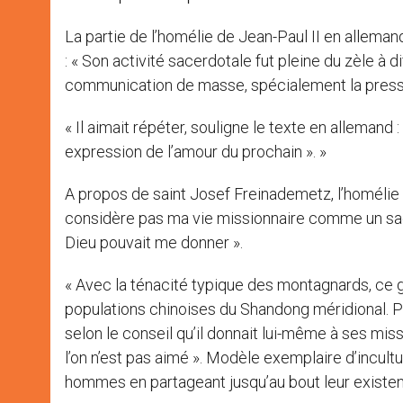
La partie de l’homélie de Jean-Paul II en alleman
: « Son activité sacerdotale fut pleine du zèle à 
communication de masse, spécialement la press
« Il aimait répéter, souligne le texte en allemand
expression de l’amour du prochain ». »
A propos de saint Josef Freinademetz, l’homélie r
considère pas ma vie missionnaire comme un sacr
Dieu pouvait me donner ».
« Avec la ténacité typique des montagnards, ce g
populations chinoises du Shandong méridional. Pa
selon le conseil qu’il donnait lui-même à ses missi
l’on n’est pas aimé ». Modèle exemplaire d’incultu
hommes en partageant jusqu’au bout leur existen