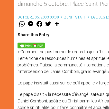
dimanche 5 octobre, Place Saint-Pier
OCTOBRE 05, 2003 00:00
ZENIT STAFF
EGLISES 
W
M
F
T
S
h
e
a
w
h
a
s
c
i
a
t
s
e
t
r
Share this Entry
s
e
b
t
e
A
n
o
e
p
g
o
r
p
e
k
« Comment ne pas tourner le regard aujourd’hui 
r
Terre riche de ressources humaines et spirituelle,
problèmes. Puisse la communauté internationale l
l’interceesion de Daniel Comboni, grand évangélis
Le pape insistait aussi sur ce qu’il appelle « l’u
Le pape disait « la nécessité d’évangélisateurs q
Daniel Comboni, apôtre du Christ parmi les Africa
solide spiritualité pour faire connaître et accueill