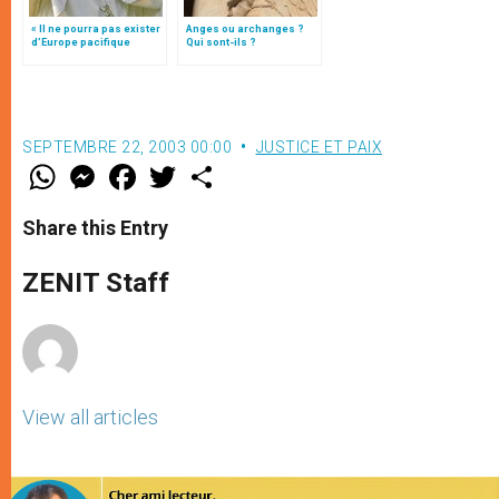
« Il ne pourra pas exister
Anges ou archanges ?
d’Europe pacifique
Qui sont-ils ?
sans… »: l’Ukraine, dans
la vision de Jean-Paul II
SEPTEMBRE 22, 2003 00:00
JUSTICE ET PAIX
W
M
F
T
S
h
e
a
w
h
a
s
c
i
a
t
s
e
t
r
Share this Entry
s
e
b
t
e
A
n
o
e
p
g
o
r
ZENIT Staff
p
e
k
r
View all articles