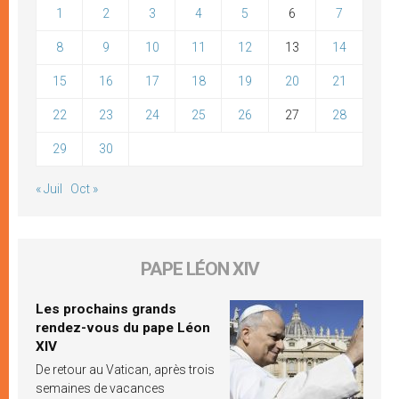
1
2
3
4
5
6
7
8
9
10
11
12
13
14
15
16
17
18
19
20
21
22
23
24
25
26
27
28
29
30
« Juil
Oct »
PAPE LÉON XIV
Les prochains grands
rendez-vous du pape Léon
XIV
De retour au Vatican, après trois
semaines de vacances