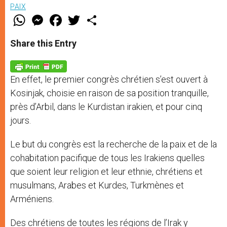
PAIX
W
M
F
T
S
h
e
a
w
h
a
s
c
i
a
t
s
e
t
r
Share this Entry
s
e
b
t
e
A
n
o
e
p
g
o
r
p
e
k
En effet, le premier congrès chrétien s’est ouvert à
r
Kosinjak, choisie en raison de sa position tranquille,
près d’Arbil, dans le Kurdistan irakien, et pour cinq
jours.
Le but du congrès est la recherche de la paix et de la
cohabitation pacifique de tous les Irakiens quelles
que soient leur religion et leur ethnie, chrétiens et
musulmans, Arabes et Kurdes, Turkmènes et
Arméniens.
Des chrétiens de toutes les régions de l’Irak y