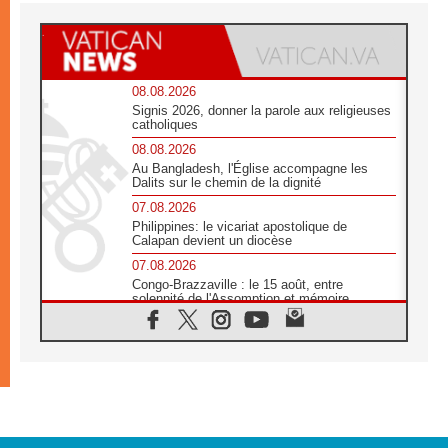
08.08.2026
Signis 2026, donner la parole aux religieuses
catholiques
08.08.2026
Au Bangladesh, l'Église accompagne les
Dalits sur le chemin de la dignité
07.08.2026
Philippines: le vicariat apostolique de
Calapan devient un diocèse
07.08.2026
Congo-Brazzaville : le 15 août, entre
solennité de l'Assomption et mémoire
nationale
07.08.2026
«La paix commence par l'empathie» estime
le cardinal Parolin
07.08.2026
En Colombie, «la paix ne s'achète pas avec
une signature»