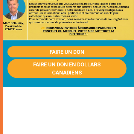
FAIRE UN DON
FAIRE UN DON EN DOLLARS
CANADIENS