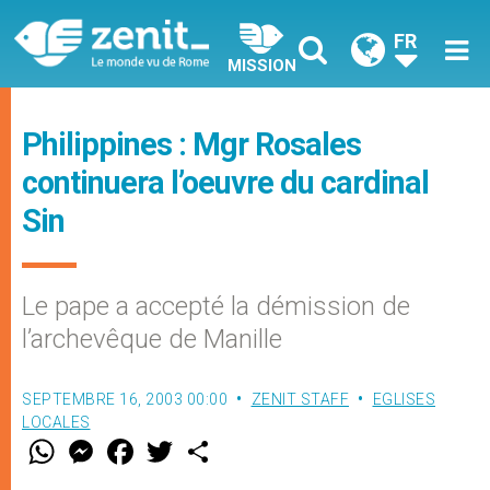
FR
MISSION
Philippines : Mgr Rosales
continuera l’oeuvre du cardinal
Sin
Le pape a accepté la démission de
l’archevêque de Manille
SEPTEMBRE 16, 2003 00:00
ZENIT STAFF
EGLISES
LOCALES
W
M
F
T
S
h
e
a
w
h
a
s
c
i
a