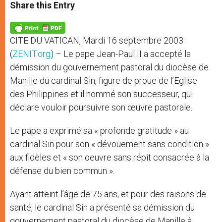
t
s
e
t
r
Share this Entry
s
e
b
t
e
A
n
o
e
p
g
o
r
p
e
k
CITE DU VATICAN, Mardi 16 septembre 2003
r
(
ZENIT.org
) – Le pape Jean-Paul II a accepté la
démission du gouvernement pastoral du diocèse de
Manille du cardinal Sin, figure de proue de l’Eglise
des Philippines et il nommé son successeur, qui
déclare vouloir poursuivre son œuvre pastorale.
Le pape a exprimé sa « profonde gratitude » au
cardinal Sin pour son « dévouement sans condition »
aux fidèles et « son oeuvre sans répit consacrée à la
défense du bien commun ».
Ayant atteint l’âge de 75 ans, et pour des raisons de
santé, le cardinal Sin a présenté sa démission du
gouvernement pastoral du diocèse de Manille à