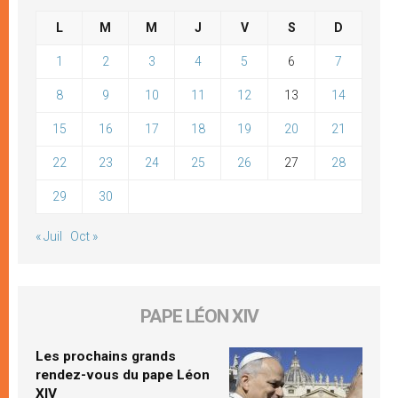
L
M
M
J
V
S
D
1
2
3
4
5
6
7
8
9
10
11
12
13
14
15
16
17
18
19
20
21
22
23
24
25
26
27
28
29
30
« Juil
Oct »
PAPE LÉON XIV
Les prochains grands
rendez-vous du pape Léon
XIV