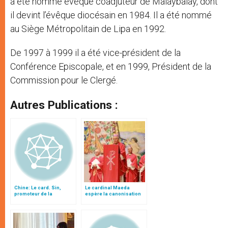
a été nommé évêque coadjuteur de Malaybalay, dont
il devint l’évêque diocésain en 1984. Il a été nommé
au Siège Métropolitain de Lipa en 1992.
De 1997 à 1999 il a été vice-président de la
Conférence Episcopale, et en 1999, Président de la
Commission pour le Clergé.
Autres Publications :
Chine: Le card. Sin,
Le cardinal Maeda
promoteur de la
espère la canonisation
formation du clergé
du bienheureux Justo
chinois
Takayama Ukon