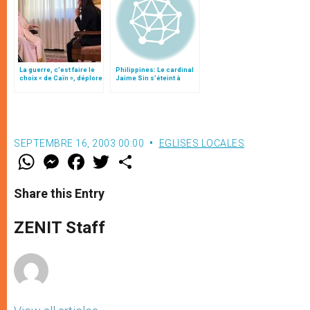
La guerre, c’est faire le
Philippines: Le cardinal
choix « de Caïn », déplore
Jaime Sin s’éteint à
le pape François
Manille
SEPTEMBRE 16, 2003 00:00
EGLISES LOCALES
W
M
F
T
S
h
e
a
w
h
a
s
c
i
a
t
s
e
t
r
Share this Entry
s
e
b
t
e
A
n
o
e
p
g
o
r
ZENIT Staff
p
e
k
r