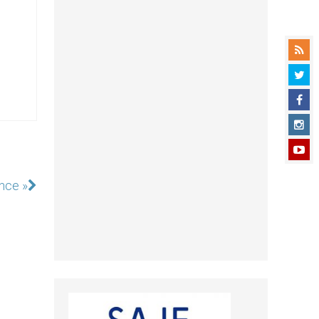
ence »