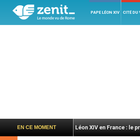
PAPE LÉON XIV
CITÉ DU
atoires
Léon XIV en France : le programme détai
EN CE MOMENT