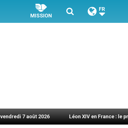
FR
MISSION
ût 2026
Léon XIV en France : le programme déta