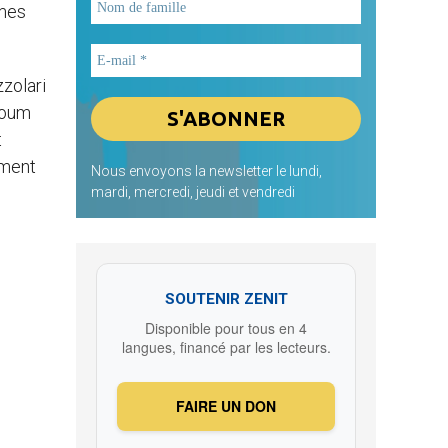
rmes
zzolari
rtoum
t
ement
Nous envoyons la newsletter le lundi,
mardi, mercredi, jeudi et vendredi
SOUTENIR ZENIT
Disponible pour tous en 4
langues, financé par les lecteurs.
FAIRE UN DON