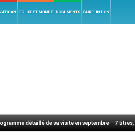
 VATICAN
EGLISE ET MONDE
DOCUMENTS
FAIRE UN DON
llé de sa visite en septembre – 7 titres, vendredi 7 ao