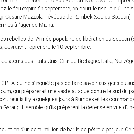
toum et les rebelles du Sud Soudan. Nous avons l’impress
ez-le-feu expire fin septembre, on court le risque qu’il ne s
Mgr Cesare Mazzolari, évêque de Rumbek (sud du Soudan),
ermes à l’agence Misna.
es rebelles de l’Armée populaire de libération du Soudan 
s, devraient reprendre le 10 septembre.
 médiateurs des Etats Unis, Grande Bretagne, Italie, Norvèg
 SPLA, qui ne s’inquiète pas de faire savoir aux gens du su
m, qui préparerait une vaste attaque contre le sud du pa
e sont réunis il y a quelques jours à Rumbek et les command
ohn Garang. Il semble qu’ils préparent la défense en vue d’un
oduction d’un demi million de barils de pétrole par jour. Cel