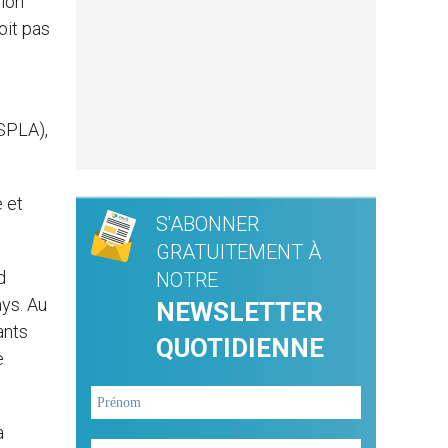
ion
oit pas
(SPLA),
e et
S'ABONNER
GRATUITEMENT À
d
NOTRE
ys. Au
NEWSLETTER
ants
QUOTIDIENNE
e
a