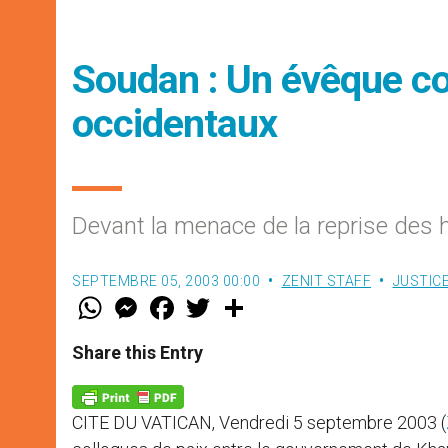
Soudan : Un évêque c
occidentaux
Devant la menace de la reprise des h
SEPTEMBRE 05, 2003 00:00
ZENIT STAFF
JUSTICE
W
M
F
T
S
h
e
a
w
h
a
s
c
i
a
t
s
e
t
r
Share this Entry
s
e
b
t
e
A
n
o
e
p
g
o
r
p
e
k
CITE DU VATICAN, Vendredi 5 septembre 2003 (
r