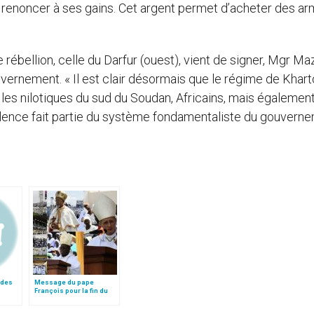
n de renoncer à ses gains. Cet argent permet d’acheter des a
rébellion, celle du Darfur (ouest), vient de signer, Mgr Ma
ouvernement. « Il est clair désormais que le régime de Kha
 les nilotiques du sud du Soudan, Africains, mais égalemen
lence fait partie du système fondamentaliste du gouvern
 des
Message du pape
François pour la fin du
Congrès eucharistique
au Soudan