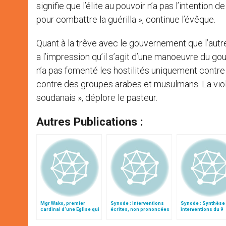
signifie que l’élite au pouvoir n’a pas l’intentio
pour combattre la guérilla », continue l’évêque.
Quant à la trêve avec le gouvernement que l’autre 
a l’impression qu’il s’agit d’une manoeuvre du g
n’a pas fomenté les hostilités uniquement contre
contre des groupes arabes et musulmans. La vio
soudanais », déplore le pasteur.
Autres Publications :
Mgr Wako, premier
Synode : Interventions
Synode : Synthèse
cardinal d’une Eglise qui
écrites, non prononcées
interventions du 9
souffre la guerre civile
en salle
octobre (ap-midi)