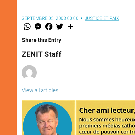
SEPTEMBRE 05, 2003 00:00
JUSTICE ET PAIX
W
M
F
T
S
h
e
a
w
h
a
s
c
i
a
t
s
e
t
r
Share this Entry
s
e
b
t
e
A
n
o
e
p
g
o
r
ZENIT Staff
p
e
k
r
View all articles