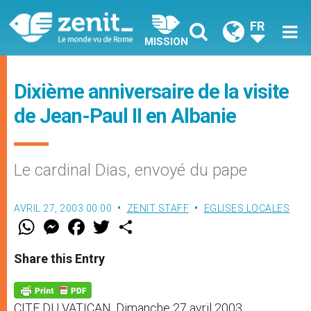
FR
MISSION
Dixième anniversaire de la visite
de Jean-Paul II en Albanie
Le cardinal Dias, envoyé du pape
AVRIL 27, 2003 00:00
ZENIT STAFF
EGLISES LOCALES
W
M
F
T
S
h
e
a
w
h
a
s
c
i
a
t
s
e
t
r
Share this Entry
s
e
b
t
e
A
n
o
e
p
g
o
r
p
e
k
CITE DU VATICAN, Dimanche 27 avril 2003
r