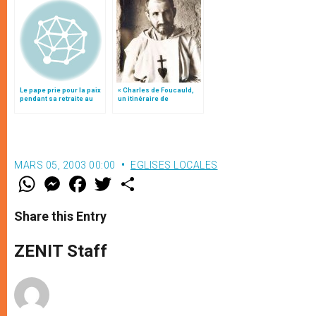
Le pape prie pour la paix
« Charles de Foucauld,
pendant sa retraite au
un itinéraire de
Vatican
conversions », par Mgr
Jean-Marc Aveline 3/4
MARS 05, 2003 00:00
EGLISES LOCALES
W
M
F
T
S
h
e
a
w
h
a
s
c
i
a
t
s
e
t
r
Share this Entry
s
e
b
t
e
A
n
o
e
p
g
o
r
ZENIT Staff
p
e
k
r