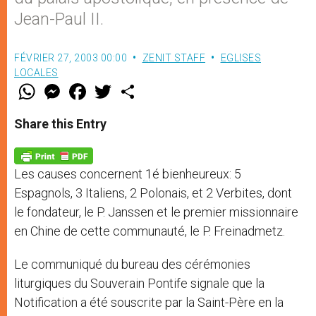
Jean-Paul II.
FÉVRIER 27, 2003 00:00
ZENIT STAFF
EGLISES
LOCALES
W
M
F
T
S
h
e
a
w
h
a
s
c
i
a
t
s
e
t
r
Share this Entry
s
e
b
t
e
A
n
o
e
p
g
o
r
p
e
k
Les causes concernent 1é bienheureux: 5
r
Espagnols, 3 Italiens, 2 Polonais, et 2 Verbites, dont
le fondateur, le P. Janssen et le premier missionnaire
en Chine de cette communauté, le P. Freinadmetz.
Le communiqué du bureau des cérémonies
liturgiques du Souverain Pontife signale que la
Notification a été souscrite par la Saint-Père en la