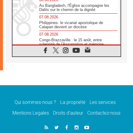
Au Bangladesh, l'Église accompagne les
Dalits sur le chemin de la dignité
07.08.2026
Philippines: le vicariat apostolique de
Calapan devient un diocèse
07.08.2026
Congo-Brazzaville : le 15 août, entre
solennité de l'Assomption et mémoire
nationale
07.08.2026
«La paix commence par l'empathie» estime
le cardinal Parolin
07.08.2026
En Colombie, «la paix ne s'achète pas avec
une signature»
07.08.2026
Le programme du voyage apostolique du
Pape en France dévoilé
Qui sommes-nous ?
La propriété
Les services
07.08.2026
Mentions Legales
Droits d’auteur
Contactez-nous
1ère Conférence continentale sur l'éducation
catholique en Afrique
07.08.2026
Un logo symbolique pour la venue du Pape