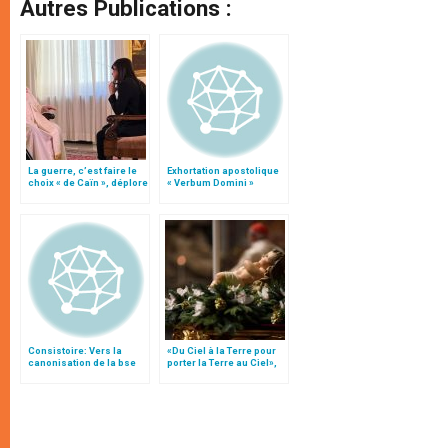
Autres Publications :
La guerre, c’est faire le
Exhortation apostolique
choix « de Caïn », déplore
« Verbum Domini »
le pape François
Consistoire: Vers la
«Du Ciel à la Terre pour
canonisation de la bse
porter la Terre au Ciel»,
Rébecca , le "lys d
par Mgr Francesco Follo
´Himlaya"