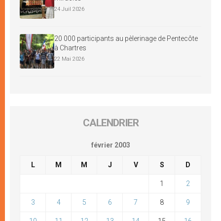
24 Juil 2026
20 000 participants au pèlerinage de Pentecôte
à Chartres
22 Mai 2026
CALENDRIER
février 2003
L
M
M
J
V
S
D
1
2
3
4
5
6
7
8
9
10
11
12
13
14
15
16