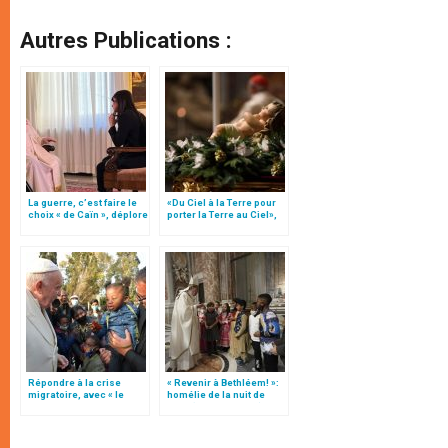
Autres Publications :
La guerre, c’est faire le
«Du Ciel à la Terre pour
choix « de Caïn », déplore
porter la Terre au Ciel»,
le pape François
par Mgr Francesco Follo
Répondre à la crise
« Revenir à Bethléem! »:
migratoire, avec « le
homélie de la nuit de
style de l’humanité »!
Noël (texte complet)
(texte complet)