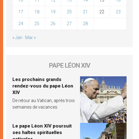
17
18
19
20
21
22
23
24
25
26
27
28
« Jan
Mar »
PAPE LÉON XIV
Les prochains grands
rendez-vous du pape Léon
XIV
De retour au Vatican, après trois
semaines de vacances
Le pape Léon XIV poursuit
ses haltes spirituelles
estivales