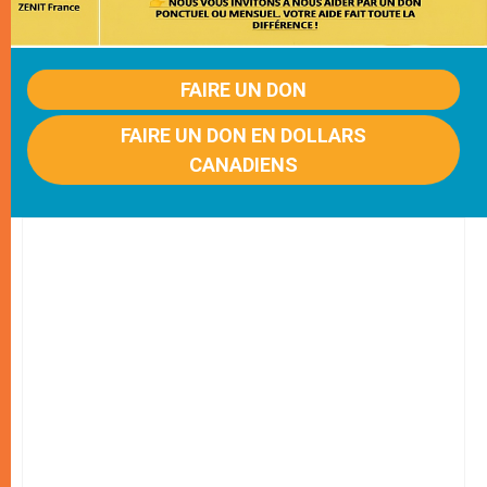
FAIRE UN DON
FAIRE UN DON EN DOLLARS
CANADIENS