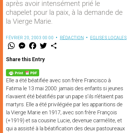
après avoir intensément prié le
chapelet pour la paix, à la demande de
la Vierge Marie.
FÉVRIER 20, 2003 00:00
RÉDACTION
EGLISES LOCALES
W
M
F
T
S
h
e
a
w
h
a
s
c
i
a
t
s
e
t
r
Share this Entry
s
e
b
t
e
A
n
o
e
p
g
o
r
p
e
k
Elle a été béatifiée avec son frère Francisco à
r
Fatima le 13 mai 2000: jamais des enfants si jeunes
n’avaient été béatifiés par un pape s’ils n’étaient pas
martyrs. Elle a été privilégiée par les apparitions de
la Vierge Marie en 1917, avec son frère François
(+1919) et sa cousine Lucie, devenue carmélite, et
qui a assisté à la béatification des deux pastoureaux