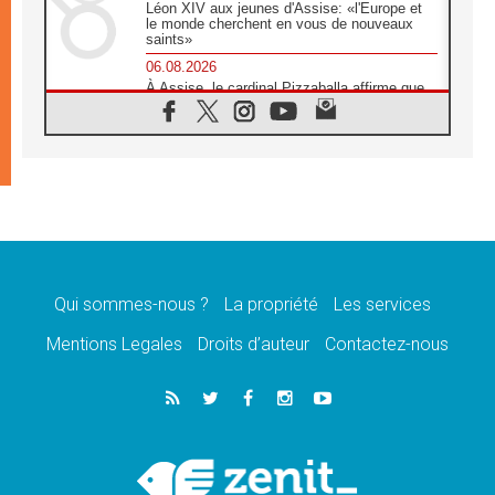
Léon XIV aux jeunes d'Assise: «l'Europe et
le monde cherchent en vous de nouveaux
saints»
06.08.2026
À Assise, le cardinal Pizzaballa affirme que
«les chrétiens veulent la paix»
06.08.2026
Au Mexique, le cardinal Parolin invite à être
aux côtés des marginalisées
06.08.2026
À Assise, le Pape invite les jeunes à
«construire la civilisation de l'amour»
05.08.2026
La visite du Pape en Argentine portera «un
message de paix et de dignité humaine»
Qui sommes-nous ?
La propriété
Les services
05.08.2026
Mentions Legales
Droits d’auteur
Contactez-nous
«La visite du Pape en Uruguay renforcera
l'espérance» affirme Mgr Tróccoli
05.08.2026
Le nonce en Ukraine: «Il est inquiétant
d'entendre ceux qui bénissent la guerre»
05.08.2026
Léon XIV au Pérou, une lueur d'espoir pour
un peuple en quête de paix