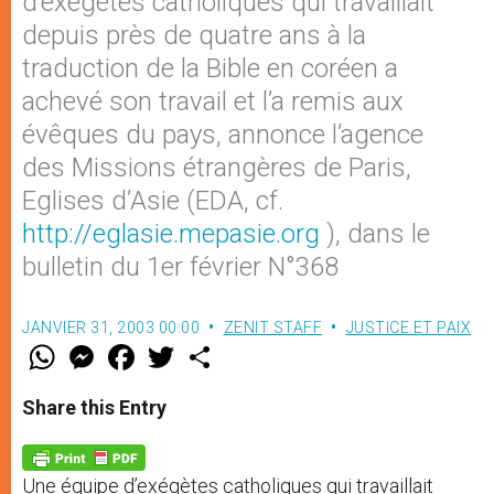
d’exégètes catholiques qui travaillait
depuis près de quatre ans à la
traduction de la Bible en coréen a
achevé son travail et l’a remis aux
évêques du pays, annonce l’agence
des Missions étrangères de Paris,
Eglises d’Asie (EDA, cf.
http://eglasie.mepasie.org
), dans le
bulletin du 1er février N°368
JANVIER 31, 2003 00:00
ZENIT STAFF
JUSTICE ET PAIX
W
M
F
T
S
h
e
a
w
h
a
s
c
i
a
t
s
e
t
r
Share this Entry
s
e
b
t
e
A
n
o
e
p
g
o
r
p
e
k
Une équipe d’exégètes catholiques qui travaillait
r