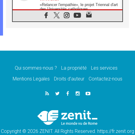
«Relancer l'empathie», le projet Triennal d'art
des Universités catholiques
08.08.2026
Signis 2026, donner la parole aux religieuses
catholiques
08.08.2026
Au Bangladesh, l'Église accompagne les
Dalits sur le chemin de la dignité
07.08.2026
Philippines: le vicariat apostolique de
Calapan devient un diocèse
Qui sommes-nous ?
La propriété
Les services
07.08.2026
Congo-Brazzaville: le 15 août, entre solennité
Mentions Legales
Droits d’auteur
Contactez-nous
de l'Assomption et mémoire nationale
07.08.2026
«La paix commence par l'empathie» estime
le cardinal Parolin
07.08.2026
En Colombie, «la paix ne s'achète pas avec
une signature»
Copyright © 2026 ZENIT. All Rights Reserved. https://fr.zenit.org