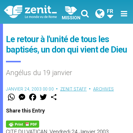
FR
MISSION
Le retour à l'unité de tous les
baptisés, un don qui vient de Dieu
Angélus du 19 janvier
JANVIER 24, 2003 00:00
ZENIT STAFF
ARCHIVES
W
M
F
T
S
h
e
a
w
h
a
s
c
i
a
t
s
e
t
r
Share this Entry
s
e
b
t
e
A
n
o
e
p
g
o
r
p
e
k
CITE DU VATICAN, Vendredi 24 Janvier 2003
r