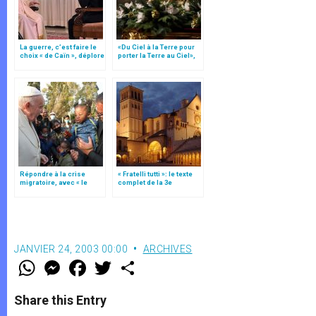
La guerre, c’est faire le
«Du Ciel à la Terre pour
choix « de Caïn », déplore
porter la Terre au Ciel»,
le pape François
par Mgr Francesco Follo
Répondre à la crise
« Fratelli tutti »: le texte
migratoire, avec « le
complet de la 3e
style de l’humanité »!
encyclique du pape
(texte complet)
François
JANVIER 24, 2003 00:00
ARCHIVES
W
M
F
T
S
h
e
a
w
h
a
s
c
i
a
t
s
e
t
r
Share this Entry
s
e
b
t
e