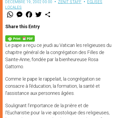
DÉCEMBRE 19, 2002 00:00
ZENIT STAFF
EGLISES
LOCALES
W
M
F
T
S
h
e
a
w
h
a
s
c
i
a
t
s
e
t
r
Share this Entry
s
e
b
t
e
A
n
o
e
p
g
o
r
p
e
k
Le pape a reçu ce jeudi au Vatican les religieuses du
r
chapitre général de la congrégation des Filles de
Sainte-Anne, fondée par la bienheureuse Rosa
Gattorno.
Comme le pape le rappelait, la congrégation se
consacre à l’éducation, la formation, la santé et
l’assistance aux personnes âgées.
Soulignant l’importance de la prière et de
l’Eucharistie pour la vie apostolique des religieuses,