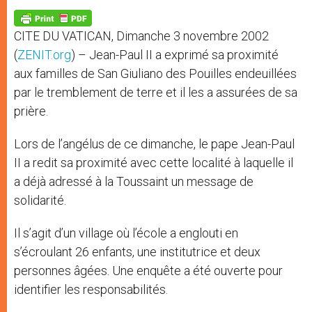
A
n
o
e
p
g
o
r
p
e
k
CITE DU VATICAN, Dimanche 3 novembre 2002
r
(
ZENIT.org
) – Jean-Paul II a exprimé sa proximité
aux familles de San Giuliano des Pouilles endeuillées
par le tremblement de terre et il les a assurées de sa
prière.
Lors de l’angélus de ce dimanche, le pape Jean-Paul
II a redit sa proximité avec cette localité à laquelle il
a déjà adressé à la Toussaint un message de
solidarité.
Il s’agit d’un village où l’école a englouti en
s’écroulant 26 enfants, une institutrice et deux
personnes âgées. Une enquête a été ouverte pour
identifier les responsabilités.