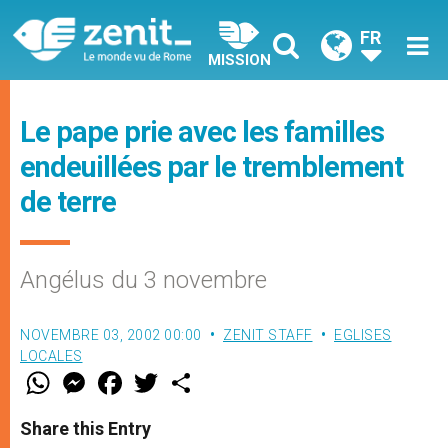
FR
MISSION
Le pape prie avec les familles
endeuillées par le tremblement
de terre
Angélus du 3 novembre
NOVEMBRE 03, 2002 00:00
ZENIT STAFF
EGLISES
LOCALES
W
M
F
T
S
h
e
a
w
h
a
s
c
i
a
t
s
e
t
r
Share this Entry
s
e
b
t
e