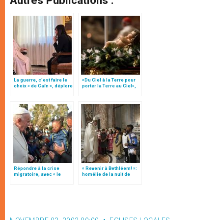
Autres Publications :
La guerre, c’est faire le
«Du Ciel à la Terre pour
choix « de Caïn », déplore
porter la Terre au Ciel»,
le pape François
par Mgr Francesco Follo
Répondre à la crise
« Revenir à Bethléem! »:
migratoire, avec « le
homélie de la nuit de
style de l’humanité »!
Noël (texte complet)
(texte complet)