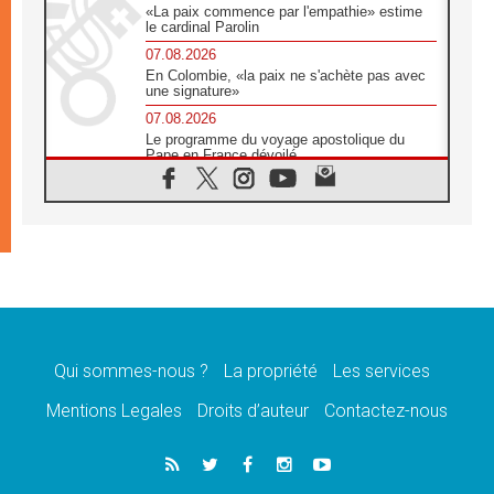
«La paix commence par l'empathie» estime
le cardinal Parolin
07.08.2026
En Colombie, «la paix ne s'achète pas avec
une signature»
07.08.2026
Le programme du voyage apostolique du
Pape en France dévoilé
07.08.2026
1ère Conférence continentale sur l'éducation
catholique en Afrique
07.08.2026
Un logo symbolique pour la venue du Pape
en France
07.08.2026
Cardinal Rossi: «La venue du Pape Léon en
Argentine est un hommage à François»
Qui sommes-nous ?
La propriété
Les services
07.08.2026
Hiroshima et Nagasaki, 81 ans après,
Mentions Legales
Droits d’auteur
Contactez-nous
lancement des «dix jours de prière pour la
paix»
06.08.2026
Préparatifs des JMJ 2027 à Séoul: «c'est
passionnant et l'impatience est immense!»