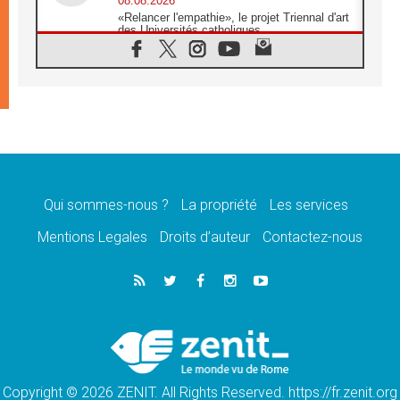
08.08.2026
«Relancer l'empathie», le projet Triennal d'art
des Universités catholiques
08.08.2026
Signis 2026, donner la parole aux religieuses
catholiques
08.08.2026
Au Bangladesh, l'Église accompagne les
Dalits sur le chemin de la dignité
07.08.2026
Philippines: le vicariat apostolique de
Calapan devient un diocèse
Qui sommes-nous ?
La propriété
Les services
07.08.2026
Congo-Brazzaville: le 15 août, entre solennité
Mentions Legales
Droits d’auteur
Contactez-nous
de l'Assomption et mémoire nationale
07.08.2026
«La paix commence par l'empathie» estime
le cardinal Parolin
07.08.2026
En Colombie, «la paix ne s'achète pas avec
une signature»
Copyright © 2026 ZENIT. All Rights Reserved. https://fr.zenit.org