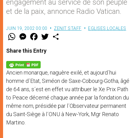
engagement au service de son peuple
et de la paix, annonce Radio Vatican.
JUIN 19, 2002 00:00
ZENIT STAFF
EGLISES LOCALES
W
M
F
T
S
h
e
a
w
h
a
s
c
i
a
t
s
e
t
r
Share this Entry
s
e
b
t
e
A
n
o
e
p
g
o
r
p
e
k
Ancien monarque, naguère exilé, et aujourd´hui
r
homme d´Etat, Siméon de Saxe-Cobourg-Gotha, âgé
de 64 ans, s´est en effet vu attribuer le Xe Prix Path
to Peace décerné chaque année par la fondation du
même nom, présidée par l´Observateur permanent
du Saint-Siège à l´ONU à New-York, Mgr Renato
Martino.