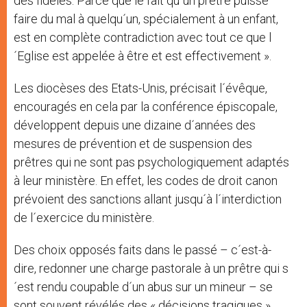
des fidèles. Parce que le fait qu´un prêtre puisse
faire du mal à quelqu´un, spécialement à un enfant,
est en complète contradiction avec tout ce que l
´Eglise est appelée à être et est effectivement ».
Les diocèses des Etats-Unis, précisait l´évêque,
encouragés en cela par la conférence épiscopale,
développent depuis une dizaine d´années des
mesures de prévention et de suspension des
prêtres qui ne sont pas psychologiquement adaptés
à leur ministère. En effet, les codes de droit canon
prévoient des sanctions allant jusqu´à l´interdiction
de l´exercice du ministère.
Des choix opposés faits dans le passé – c´est-à-
dire, redonner une charge pastorale à un prêtre qui s
´est rendu coupable d´un abus sur un mineur – se
sont souvent révélés des « décisions tragiques »,