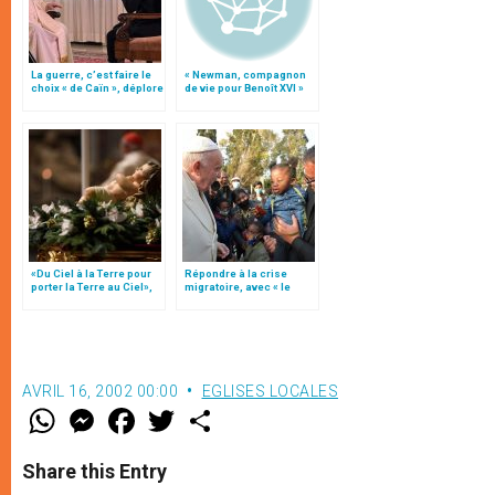
La guerre, c’est faire le
« Newman, compagnon
choix « de Caïn », déplore
de vie pour Benoît XVI »
le pape François
«Du Ciel à la Terre pour
Répondre à la crise
porter la Terre au Ciel»,
migratoire, avec « le
par Mgr Francesco Follo
style de l’humanité »!
(texte complet)
AVRIL 16, 2002 00:00
EGLISES LOCALES
W
M
F
T
S
h
e
a
w
h
a
s
c
i
a
t
s
e
t
r
Share this Entry
s
e
b
t
e