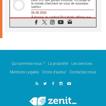
Léon XIV aux jeunes d'Assise: «l'Europe et
le monde cherchent en vous de nouveaux
saints»
06.08.2026
À Assise, le cardinal Pizzaballa affirme que
«les chrétiens veulent la paix»
06.08.2026
Au Mexique, le cardinal Parolin invite à être
aux côtés des marginalisées
06.08.2026
À Assise, le Pape invite les jeunes à
«construire la civilisation de l'amour»
05.08.2026
La visite du Pape en Argentine portera «un
message de paix et de dignité humaine»
Qui sommes-nous ?
La propriété
Les services
05.08.2026
Mentions Legales
Droits d’auteur
Contactez-nous
«La visite du Pape en Uruguay renforcera
l'espérance» affirme Mgr Tróccoli
05.08.2026
Le nonce en Ukraine: «Il est inquiétant
d'entendre ceux qui bénissent la guerre»
05.08.2026
Léon XIV au Pérou, une lueur d'espoir pour
un peuple en quête de paix