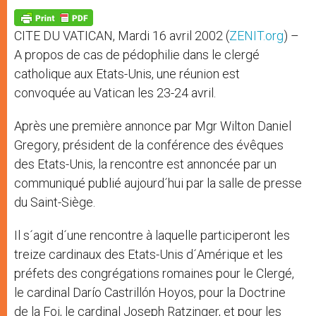
A
n
o
e
p
g
o
r
p
e
k
CITE DU VATICAN, Mardi 16 avril 2002 (
ZENIT.org
) –
r
A propos de cas de pédophilie dans le clergé
catholique aux Etats-Unis, une réunion est
convoquée au Vatican les 23-24 avril.
Après une première annonce par Mgr Wilton Daniel
Gregory, président de la conférence des évêques
des Etats-Unis, la rencontre est annoncée par un
communiqué publié aujourd´hui par la salle de presse
du Saint-Siège.
Il s´agit d´une rencontre à laquelle participeront les
treize cardinaux des Etats-Unis d´Amérique et les
préfets des congrégations romaines pour le Clergé,
le cardinal Darío Castrillón Hoyos, pour la Doctrine
de la Foi, le cardinal Joseph Ratzinger, et pour les