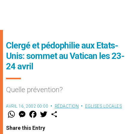
Clergé et pédophilie aux Etats-
Unis: sommet au Vatican les 23-
24 avril
Quelle prévention?
AVRIL 16, 2002 00:00
RÉDACTION
EGLISES LOCALES
W
M
F
T
S
h
e
a
w
h
a
s
c
i
a
t
s
e
t
r
Share this Entry
s
e
b
t
e