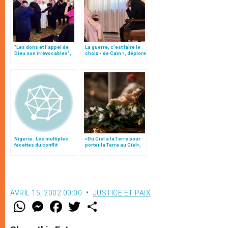
"Les dons et l'appel de
La guerre, c’est faire le
Dieu son irrévocables",
choix « de Caïn », déplore
document
le pape François
Nigeria : Les multiples
«Du Ciel à la Terre pour
facettes du conflit
porter la Terre au Ciel»,
par Mgr Francesco Follo
AVRIL 15, 2002 00:00
JUSTICE ET PAIX
W
M
F
T
S
h
e
a
w
h
a
s
c
i
a
t
s
e
t
r