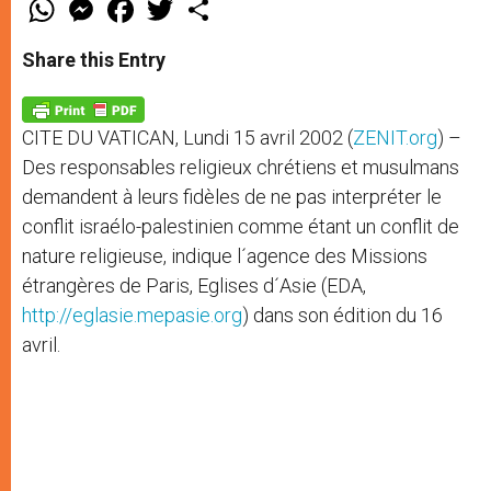
W
M
F
T
S
h
e
a
w
h
a
s
c
i
a
t
s
e
t
r
Share this Entry
s
e
b
t
e
A
n
o
e
p
g
o
r
p
e
k
CITE DU VATICAN, Lundi 15 avril 2002 (
ZENIT.org
) –
r
Des responsables religieux chrétiens et musulmans
demandent à leurs fidèles de ne pas interpréter le
conflit israélo-palestinien comme étant un conflit de
nature religieuse, indique l´agence des Missions
étrangères de Paris, Eglises d´Asie (EDA,
http://eglasie.mepasie.org
) dans son édition du 16
avril.