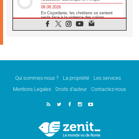
08.08.2026
En Cisjordanie, les chrétiens se sentent
seuls face à la violence des colons
08.08.2026
Léon XIV au sanctuaire de Notre Dame du
Bon Conseil à Genazzano en septembre
08.08.2026
Léon XIV: Sainte Agathe aide à contempler
la victoire de l'amour sur la mort
08.08.2026
«Relancer l'empathie», le projet Triennal d'art
des Universités catholiques
Qui sommes-nous ?
La propriété
Les services
08.08.2026
Signis 2026, donner la parole aux religieuses
Mentions Legales
Droits d’auteur
Contactez-nous
catholiques
08.08.2026
Au Bangladesh, l'Église accompagne les
Dalits sur le chemin de la dignité
07.08.2026
Philippines: le vicariat apostolique de
Calapan devient un diocèse