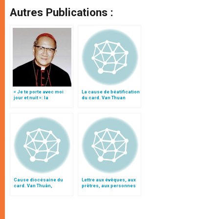
Autres Publications :
« Je te porte avec moi
La cause de béatification
jour et nuit »: la
du card. Van Thuan
spiritualité
ouverte dans le diocèse
eucharistique et mariale
de Rome
du card. Van Thuan
Cause diocésaine du
Lettre aux évêques, aux
card. Van Thuân,
prêtres, aux personnes
conclusion dans un mois
consacrées et aux
fidèles de l'Église
catholique en Chine