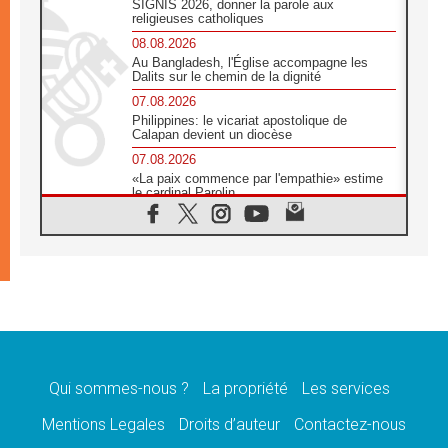
SIGNIS 2026, donner la parole aux
religieuses catholiques
08.08.2026
Au Bangladesh, l'Église accompagne les
Dalits sur le chemin de la dignité
07.08.2026
Philippines: le vicariat apostolique de
Calapan devient un diocèse
07.08.2026
«La paix commence par l'empathie» estime
le cardinal Parolin
07.08.2026
En Colombie, «la paix ne s'achète pas avec
une signature»
07.08.2026
Le programme du voyage apostolique du
Pape en France dévoilé
07.08.2026
1ère Conférence continentale sur l'éducation
catholique en Afrique
Qui sommes-nous ?
La propriété
Les services
07.08.2026
Un logo symbolique pour la venue du Pape
Mentions Legales
Droits d’auteur
Contactez-nous
en France