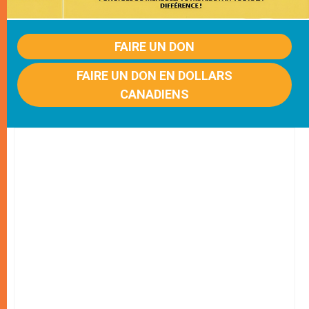
FAIRE UN DON
FAIRE UN DON EN DOLLARS
CANADIENS