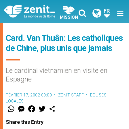
FR
MISSION
Card. Van Thuân: Les catholiques
de Chine, plus unis que jamais
Le cardinal vietnamien en visite en
Espagne
FÉVRIER 17, 2002 00:00
ZENIT STAFF
EGLISES
LOCALES
W
M
F
T
S
h
e
a
w
h
a
s
c
i
a
t
s
e
t
r
Share this Entry
s
e
b
t
e