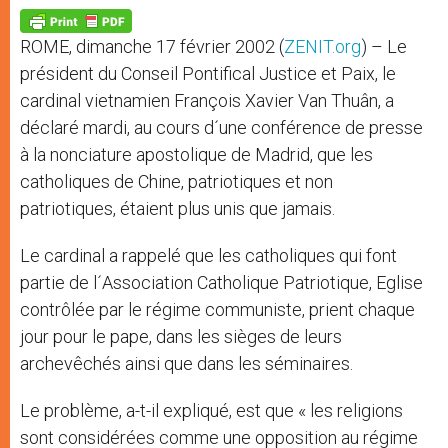
A
n
o
e
p
g
o
r
p
e
k
ROME, dimanche 17 février 2002 (
ZENIT.org
) – Le
r
président du Conseil Pontifical Justice et Paix, le
cardinal vietnamien François Xavier Van Thuân, a
déclaré mardi, au cours d´une conférence de presse
à la nonciature apostolique de Madrid, que les
catholiques de Chine, patriotiques et non
patriotiques, étaient plus unis que jamais.
Le cardinal a rappelé que les catholiques qui font
partie de l´Association Catholique Patriotique, Eglise
contrôlée par le régime communiste, prient chaque
jour pour le pape, dans les sièges de leurs
archevêchés ainsi que dans les séminaires.
Le problème, a-t-il expliqué, est que « les religions
sont considérées comme une opposition au régime