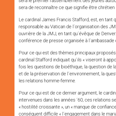
sera le premier rassemblement des jeunes autour 
sera de reconnaître ce que signifie être chrétien 
Le cardinal James Francis Stafford, est, en tant q
responsable au Vatican de l´organisation des JMJ. 
ouvrière de la JMJ, en tant qu´évêque de Denver. 
conférence de presse organisée à l´ambassade d
Pour ce qui est des thèmes principaux proposés à
cardinal Stafford indiquait qu´ils « viseront à app
fois les questions de bioéthique, la question de la
et de la préservation de l´environnement, la ques
les relations homme-femme.
Pour ce qui est de ce dernier argument, le cardi
intervenues dans les années ´60, ces relations s
« hostilité croissante », un « manque de confianc
conséquent difficile « l´engagement dans le mari