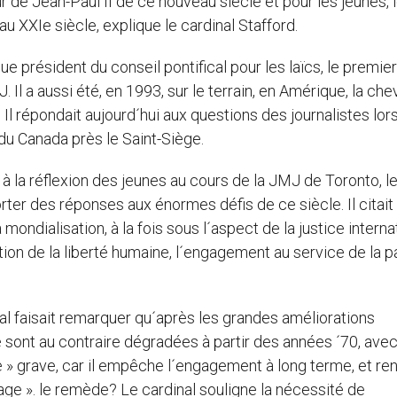
de Jean-Paul II de ce nouveau siècle et pour les jeunes, l
au XXIe siècle, explique le cardinal Stafford.
ue président du conseil pontifical pour les laïcs, le premier
Il a aussi été, en 1993, sur le terrain, en Amérique, la chev
Il répondait aujourd´hui aux questions des journalistes lors
u Canada près le Saint-Siège.
 la réflexion des jeunes au cours de la JMJ de Toronto, l
orter des réponses aux énormes défis de ce siècle. Il citait 
 mondialisation, à la fois sous l´aspect de la justice interna
tion de la liberté humaine, l´engagement au service de la p
nal faisait remarquer qu´après les grandes améliorations
e sont au contraire dégradées à partir des années ´70, ave
e » grave, car il empêche l´engagement à long terme, et re
age ». le remède? Le cardinal souligne la nécessité de