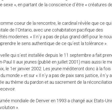
e sexe », en partant de la conscience d´être « créatures d
comme coeur de la rencontre, le cardinal révèle que ce qui
pitale de l´Ontario, avec une cohabitation pacifique des
étés modernes. « Il n´y a pas de plus grand défi pour le no
omprendre le sens authentique de ce qu´est la tolérance ».
velle qui s´est installée depuis le 11 septembre a fait pre
aul II aux jeunes (publié en juillet 2001) mais aussi le 
x, le 1er janvier 2002. Les jeune méditeront donc à la fois 
du monde » et sur « Il n´y a pas de paix sans justice, il n´y 
ée au thème du pardon et au sacrement de la réconciliatio
ecevoir.
 Journée mondiale de Denver en 1993 a changé aux Etats-Uni
olution ».