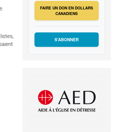
FAIRE UN DON EN DOLLARS
e.
CANADIENS
listes,
S’ABONNER
saient