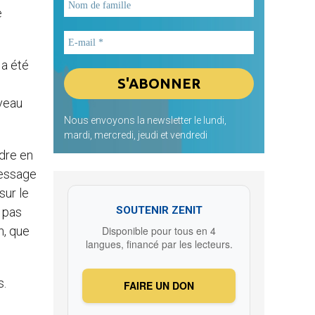
e
 a été
uveau
Nous envoyons la newsletter le lundi,
mardi, mercredi, jeudi et vendredi
ndre en
message
sur le
SOUTENIR ZENIT
a pas
n, que
Disponible pour tous en 4
langues, financé par les lecteurs.
s.
FAIRE UN DON