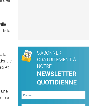
e défi
ille
 de la
e
S'ABONNER
à la
GRATUITEMENT À
tionale
NOTRE
aix et
NEWSLETTER
QUOTIDIENNE
c une
nd par