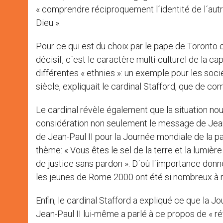
« comprendre réciproquement l´identité de l´autr
Dieu ».
Pour ce qui est du choix par le pape de Toronto 
décisif, c´est le caractère multi-culturel de la ca
différentes « ethnies »: un exemple pour les soci
siècle, expliquait le cardinal Stafford, que de c
Le cardinal révèle également que la situation nou
considération non seulement le message de Jean-P
de Jean-Paul II pour la Journée mondiale de la pai
thème: « Vous êtes le sel de la terre et la lumière 
de justice sans pardon ». D´où l´importance donn
les jeunes de Rome 2000 ont été si nombreux à r
Enfin, le cardinal Stafford a expliqué ce que la
Jean-Paul II lui-même a parlé à ce propos de « rév