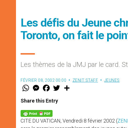
Les défis du Jeune chr
Toronto, on fait le poin
Les thèmes de la JMJ par le card. S
FÉVRIER 08, 2002 00:00
ZENIT STAFF
JEUNES
W
M
F
T
S
h
e
a
w
h
a
s
c
i
a
t
s
e
t
r
Share this Entry
s
e
b
t
e
A
n
o
e
p
g
o
r
p
e
k
CITE DU VATICAN, Vendredi 8 février 2002 (
ZENI
r