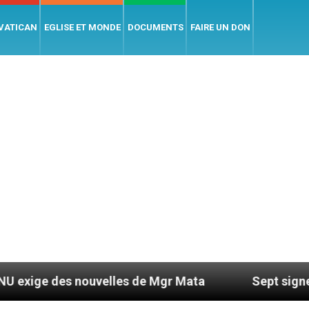
 VATICAN
EGLISE ET MONDE
DOCUMENTS
FAIRE UN DON
s nouvelles de Mgr Mata
Sept signes pour repér