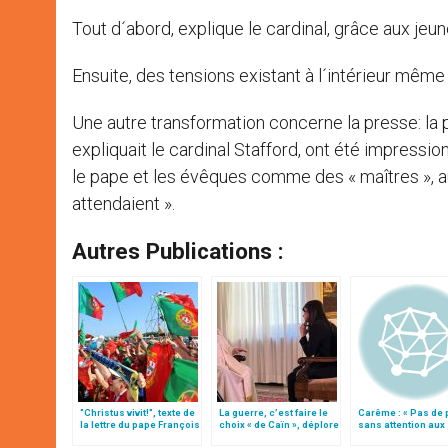
Tout d´abord, explique le cardinal, grâce aux jeun
Ensuite, des tensions existant à l´intérieur même
Une autre transformation concerne la presse: la pr
expliquait le cardinal Stafford, ont été impressio
le pape et les évêques comme des « maîtres », a
attendaient ».
Autres Publications :
"Christus vivit!", texte de
La guerre, c’est faire le
Carême : « Pas de 
la lettre du pape François
choix « de Caïn », déplore
sans attention aux
aux jeunes du monde
le pape François
pauvres », affirme 