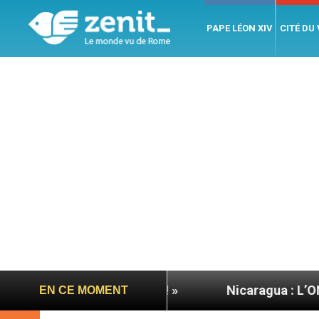
PAPE LÉON XIV
CITÉ DU
ons-y ! Let’s go ! »
Nicaragua : L’ONU exige de
EN CE MOMENT