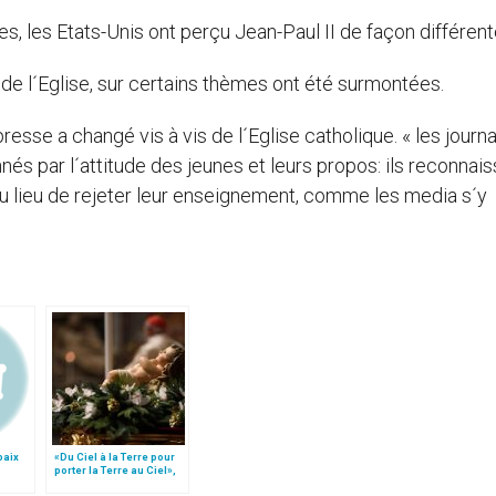
es, les Etats-Unis ont perçu Jean-Paul II de façon différent
 de l´Eglise, sur certains thèmes ont été surmontées.
esse a changé vis à vis de l´Eglise catholique. « les journa
nnés par l´attitude des jeunes et leurs propos: ils reconnais
u lieu de rejeter leur enseignement, comme les media s´y
paix
«Du Ciel à la Terre pour
porter la Terre au Ciel»,
le
par Mgr Francesco Follo