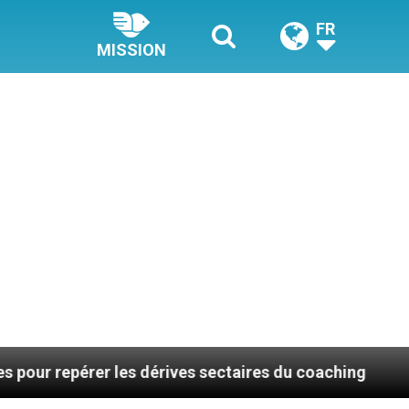
FR
MISSION
er les dérives sectaires du coaching
La plus be