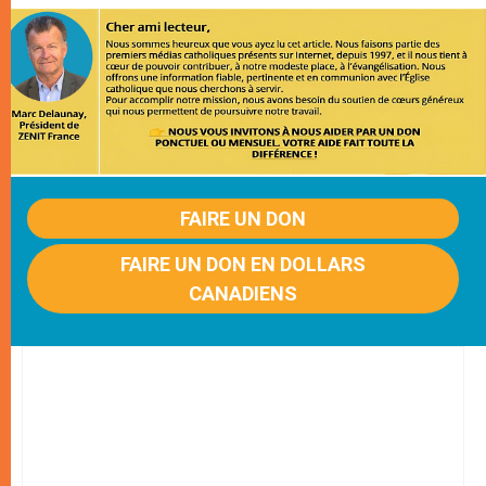
FAIRE UN DON
FAIRE UN DON EN DOLLARS
CANADIENS