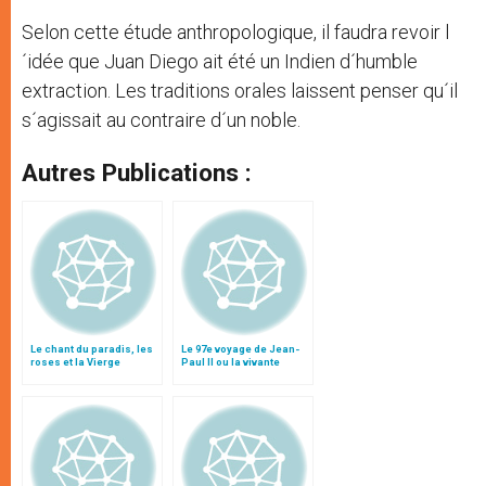
Selon cette étude anthropologique, il faudra revoir l
´idée que Juan Diego ait été un Indien d´humble
extraction. Les traditions orales laissent penser qu´il
s´agissait au contraire d´un noble.
Autres Publications :
Le chant du paradis, les
Le 97e voyage de Jean-
roses et la Vierge
Paul II ou la vivante
métisse
Eglise des Indiens