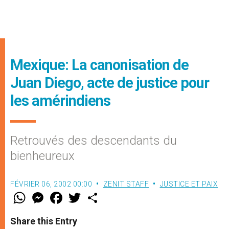
Mexique: La canonisation de
Juan Diego, acte de justice pour
les amérindiens
Retrouvés des descendants du
bienheureux
FÉVRIER 06, 2002 00:00
ZENIT STAFF
JUSTICE ET PAIX
W
M
F
T
S
h
e
a
w
h
a
s
c
i
a
t
s
e
t
r
Share this Entry
s
e
b
t
e