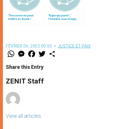
"Personne ne peut
"Aigle qui parle",
mettre en doute l
l'humble Juan Diego,
´existence de Juan
premier saint
Diego"
Amérindien
FÉVRIER 06, 2002 00:00
JUSTICE ET PAIX
W
M
F
T
S
h
e
a
w
h
a
s
c
i
a
t
s
e
t
r
Share this Entry
s
e
b
t
e
A
n
o
e
p
g
o
r
ZENIT Staff
p
e
k
r
View all articles