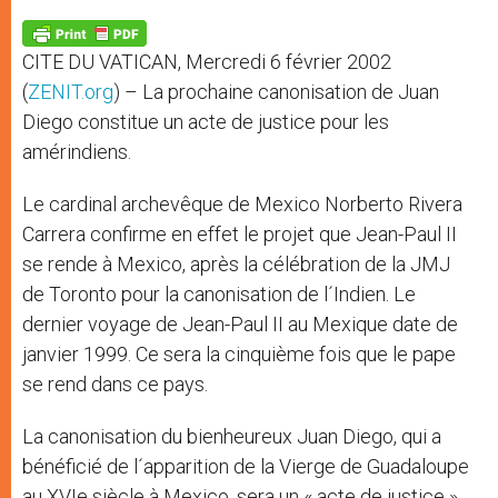
A
n
o
e
p
g
o
r
p
e
k
CITE DU VATICAN, Mercredi 6 février 2002
r
(
ZENIT.org
) – La prochaine canonisation de Juan
Diego constitue un acte de justice pour les
amérindiens.
Le cardinal archevêque de Mexico Norberto Rivera
Carrera confirme en effet le projet que Jean-Paul II
se rende à Mexico, après la célébration de la JMJ
de Toronto pour la canonisation de l´Indien. Le
dernier voyage de Jean-Paul II au Mexique date de
janvier 1999. Ce sera la cinquième fois que le pape
se rend dans ce pays.
La canonisation du bienheureux Juan Diego, qui a
bénéficié de l´apparition de la Vierge de Guadaloupe
au XVIe siècle à Mexico, sera un « acte de justice »,