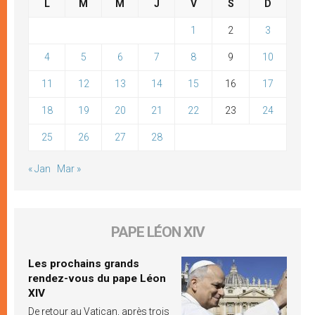
L
M
M
J
V
S
D
1
2
3
4
5
6
7
8
9
10
11
12
13
14
15
16
17
18
19
20
21
22
23
24
25
26
27
28
« Jan
Mar »
PAPE LÉON XIV
Les prochains grands
rendez-vous du pape Léon
XIV
De retour au Vatican, après trois