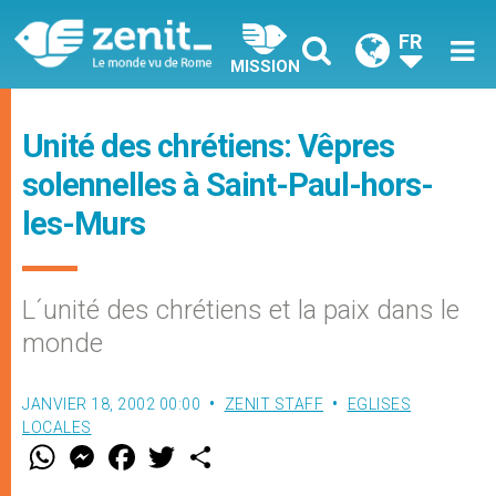
FR
MISSION
Unité des chrétiens: Vêpres
solennelles à Saint-Paul-hors-
les-Murs
L´unité des chrétiens et la paix dans le
monde
JANVIER 18, 2002 00:00
ZENIT STAFF
EGLISES
LOCALES
W
M
F
T
S
h
e
a
w
h
a
s
c
i
a