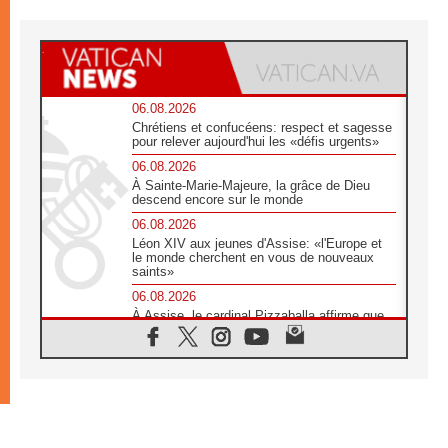
06.08.2026
Chrétiens et confucéens: respect et sagesse
pour relever aujourd'hui les «défis urgents»
06.08.2026
À Sainte-Marie-Majeure, la grâce de Dieu
descend encore sur le monde
06.08.2026
Léon XIV aux jeunes d'Assise: «l'Europe et
le monde cherchent en vous de nouveaux
saints»
06.08.2026
À Assise, le cardinal Pizzaballa affirme que
«les chrétiens veulent la paix»
06.08.2026
Au Mexique, le cardinal Parolin invite à être
aux côtés des marginalisées
06.08.2026
À Assise, le Pape invite les jeunes à
«construire la civilisation de l'amour»