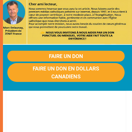
FAIRE UN DON
FAIRE UN DON EN DOLLARS
CANADIENS