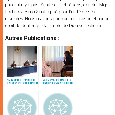
paix s´il n´y a pas d´unité des chrétiens, conclut Mgr
Fortino. Jésus Christ a prié pour l´unité de ses
disciples. Nous n´avons donc aucune raison et aucun
droit de douter que la Parole de Dieu se réalise ».
Autres Publications :
«L’évêque et l’unité des
La guerre, c’est faire le
chrétiens»: texte complet
choix « de Caïn », déplore
du C.P. pour la promotion
le pape François
de l’unité