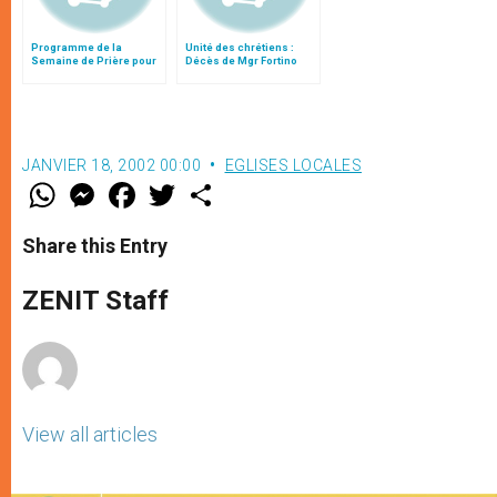
Programme de la
Unité des chrétiens :
Semaine de Prière pour
Décès de Mgr Fortino
l'Unité des Chrétiens
2003
JANVIER 18, 2002 00:00
EGLISES LOCALES
W
M
F
T
S
h
e
a
w
h
a
s
c
i
a
t
s
e
t
r
Share this Entry
s
e
b
t
e
A
n
o
e
p
g
o
r
ZENIT Staff
p
e
k
r
View all articles