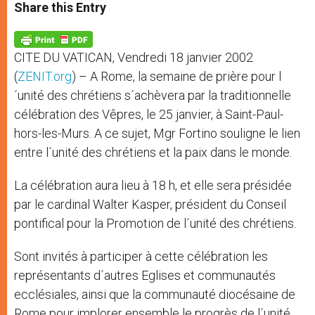
t
s
e
t
r
Share this Entry
s
e
b
t
e
A
n
o
e
p
g
o
r
p
e
k
CITE DU VATICAN, Vendredi 18 janvier 2002
r
(
ZENIT.org
) – A Rome, la semaine de prière pour l
´unité des chrétiens s´achèvera par la traditionnelle
célébration des Vêpres, le 25 janvier, à Saint-Paul-
hors-les-Murs. A ce sujet, Mgr Fortino souligne le lien
entre l´unité des chrétiens et la paix dans le monde.
La célébration aura lieu à 18 h, et elle sera présidée
par le cardinal Walter Kasper, président du Conseil
pontifical pour la Promotion de l´unité des chrétiens.
Sont invités à participer à cette célébration les
représentants d´autres Eglises et communautés
ecclésiales, ainsi que la communauté diocésaine de
Rome pour implorer ensemble le progrès de l´unité