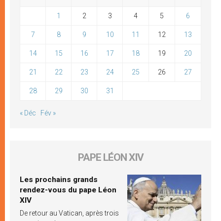
1
2
3
4
5
6
7
8
9
10
11
12
13
14
15
16
17
18
19
20
21
22
23
24
25
26
27
28
29
30
31
« Déc
Fév »
PAPE LÉON XIV
Les prochains grands
rendez-vous du pape Léon
XIV
De retour au Vatican, après trois