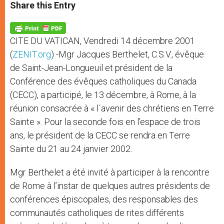
t
s
e
t
r
Share this Entry
s
e
b
t
e
A
n
o
e
p
g
o
r
p
e
k
CITE DU VATICAN, Vendredi 14 décembre 2001
r
(
ZENIT.org
) -Mgr Jacques Berthelet, C.S.V., évêque
de Saint-Jean-Longueuil et président de la
Conférence des évêques catholiques du Canada
(CECC), a participé, le 13 décembre, à Rome, à la
réunion consacrée à « l´avenir des chrétiens en Terre
Sainte ». Pour la seconde fois en l’espace de trois
ans, le président de la CECC se rendra en Terre
Sainte du 21 au 24 janvier 2002.
Mgr Berthelet a été invité à participer à la rencontre
de Rome à l’instar de quelques autres présidents de
conférences épiscopales, des responsables des
communautés catholiques de rites différents