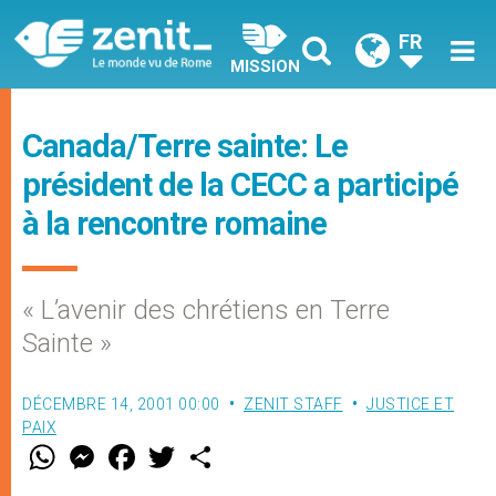
FR
MISSION
Canada/Terre sainte: Le
président de la CECC a participé
à la rencontre romaine
« L’avenir des chrétiens en Terre
Sainte »
DÉCEMBRE 14, 2001 00:00
ZENIT STAFF
JUSTICE ET
PAIX
W
M
F
T
S
h
e
a
w
h
a
s
c
i
a