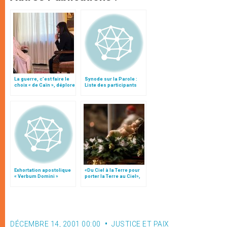
La guerre, c’est faire le
Synode sur la Parole :
choix « de Caïn », déplore
Liste des participants
le pape François
Exhortation apostolique
«Du Ciel à la Terre pour
« Verbum Domini »
porter la Terre au Ciel»,
par Mgr Francesco Follo
DÉCEMBRE 14, 2001 00:00
JUSTICE ET PAIX