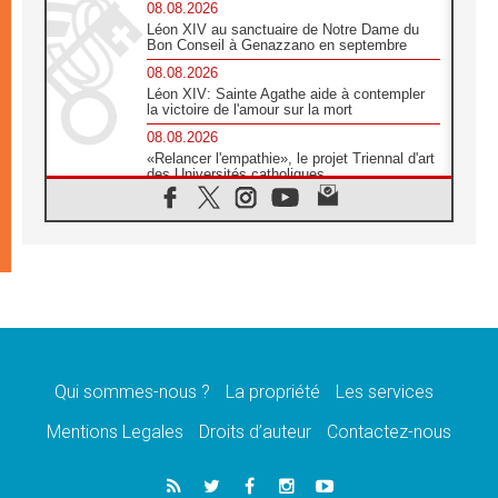
08.08.2026
Léon XIV au sanctuaire de Notre Dame du
Bon Conseil à Genazzano en septembre
08.08.2026
Léon XIV: Sainte Agathe aide à contempler
la victoire de l'amour sur la mort
08.08.2026
«Relancer l'empathie», le projet Triennal d'art
des Universités catholiques
08.08.2026
Signis 2026, donner la parole aux religieuses
catholiques
08.08.2026
Au Bangladesh, l'Église accompagne les
Dalits sur le chemin de la dignité
07.08.2026
Philippines: le vicariat apostolique de
Calapan devient un diocèse
Qui sommes-nous ?
La propriété
Les services
07.08.2026
Congo-Brazzaville: le 15 août, entre solennité
Mentions Legales
Droits d’auteur
Contactez-nous
de l'Assomption et mémoire nationale
07.08.2026
«La paix commence par l'empathie» estime
le cardinal Parolin