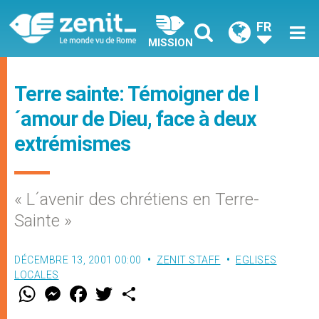
FR
MISSION
Terre sainte: Témoigner de l
´amour de Dieu, face à deux
extrémismes
« L´avenir des chrétiens en Terre-
Sainte »
DÉCEMBRE 13, 2001 00:00
ZENIT STAFF
EGLISES
LOCALES
W
M
F
T
S
h
e
a
w
h
a
s
c
i
a