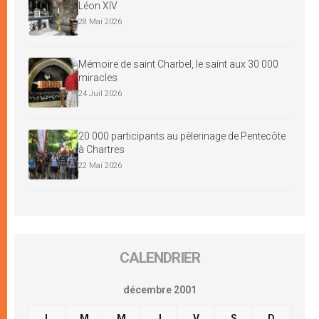
Léon XIV
28 Mai 2026
Mémoire de saint Charbel, le saint aux 30 000
miracles
24 Juil 2026
20 000 participants au pèlerinage de Pentecôte
à Chartres
22 Mai 2026
CALENDRIER
décembre 2001
L
M
M
J
V
S
D