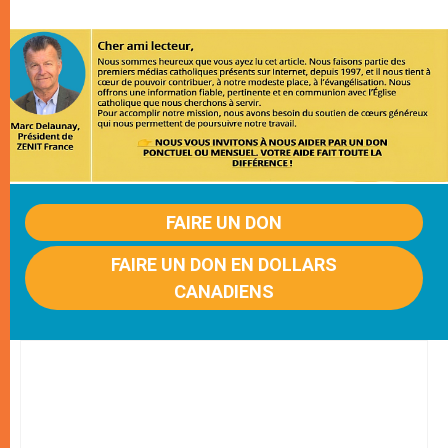
FAIRE UN DON
FAIRE UN DON EN DOLLARS
CANADIENS