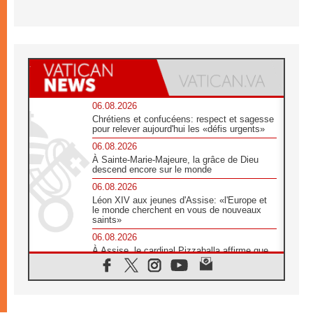
06.08.2026
Chrétiens et confucéens: respect et sagesse
pour relever aujourd'hui les «défis urgents»
06.08.2026
À Sainte-Marie-Majeure, la grâce de Dieu
descend encore sur le monde
06.08.2026
Léon XIV aux jeunes d'Assise: «l'Europe et
le monde cherchent en vous de nouveaux
saints»
06.08.2026
À Assise, le cardinal Pizzaballa affirme que
«les chrétiens veulent la paix»
06.08.2026
Au Mexique, le cardinal Parolin invite à être
aux côtés des marginalisées