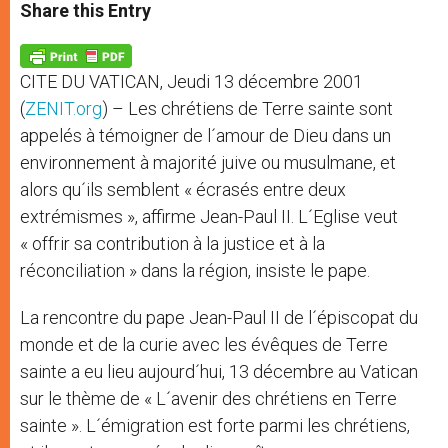
t
s
e
t
r
Share this Entry
s
e
b
t
e
A
n
o
e
p
g
o
r
p
e
k
CITE DU VATICAN, Jeudi 13 décembre 2001
r
(
ZENIT.org
) – Les chrétiens de Terre sainte sont
appelés à témoigner de l´amour de Dieu dans un
environnement à majorité juive ou musulmane, et
alors qu´ils semblent « écrasés entre deux
extrémismes », affirme Jean-Paul II. L´Eglise veut
« offrir sa contribution à la justice et à la
réconciliation » dans la région, insiste le pape.
La rencontre du pape Jean-Paul II de l´épiscopat du
monde et de la curie avec les évêques de Terre
sainte a eu lieu aujourd´hui, 13 décembre au Vatican
sur le thème de « L´avenir des chrétiens en Terre
sainte ». L´émigration est forte parmi les chrétiens,