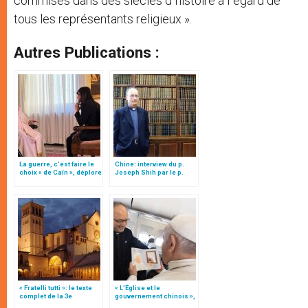
commises dans des siècles d´histoire à l´égard de
tous les représentants religieux ».
Autres Publications :
La guerre, c’est faire le
Chine: interview du p.
choix « de Caïn », déplore
Joseph Shih par le p.
le pape François
Antonio Spadaro sj
« Fratelli tutti »: le texte
« L’Église et le
complet de la 3e
gouvernement chinois »,
encyclique du pape
interview du p. Joseph