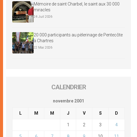
Mémoire de saint Charbel, le saint aux 30 000
miracles
24 Juil 2026
20 000 participants au pèlerinage de Pentecôte
à Chartres
22 Mai 2026
CALENDRIER
novembre 2001
L
M
M
J
V
S
D
1
2
3
4
5
6
7
8
9
10
11