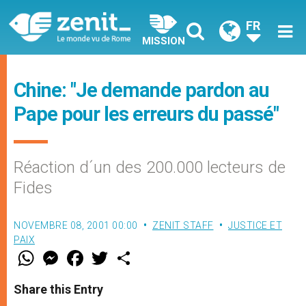
FR
MISSION
Chine: "Je demande pardon au
Pape pour les erreurs du passé"
Réaction d´un des 200.000 lecteurs de
Fides
NOVEMBRE 08, 2001 00:00
ZENIT STAFF
JUSTICE ET
PAIX
W
M
F
T
S
h
e
a
w
h
a
s
c
i
a
t
s
e
t
r
Share this Entry
s
e
b
t
e