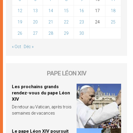
12
13
14
15
16
17
18
19
20
21
22
23
24
25
26
27
28
29
30
« Oct
Déc »
PAPE LÉON XIV
Les prochains grands
rendez-vous du pape Léon
XIV
De retour au Vatican, après trois
semaines de vacances
Le pape Léon XIV poursuit