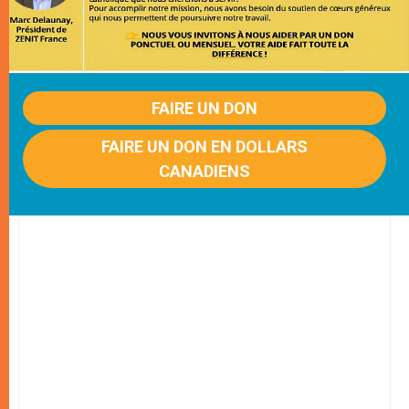
FAIRE UN DON
FAIRE UN DON EN DOLLARS
CANADIENS