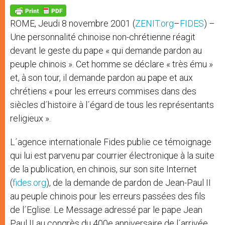
A
n
o
e
p
g
o
r
p
e
k
ROME, Jeudi 8 novembre 2001 (
ZENIT.org
–
FIDES
) –
r
Une personnalité chinoise non-chrétienne réagit
devant le geste du pape « qui demande pardon au
peuple chinois ». Cet homme se déclare « très ému »
et, à son tour, il demande pardon au pape et aux
chrétiens « pour les erreurs commises dans des
siècles d´histoire à l´égard de tous les représentants
religieux ».
L´agence internationale Fides publie ce témoignage
qui lui est parvenu par courrier électronique à la suite
de la publication, en chinois, sur son site Internet
(
fides.org
), de la demande de pardon de Jean-Paul II
au peuple chinois pour les erreurs passées des fils
de l´Eglise. Le Message adressé par le pape Jean
Paul II au congrès du 400e anniversaire de l´arrivée