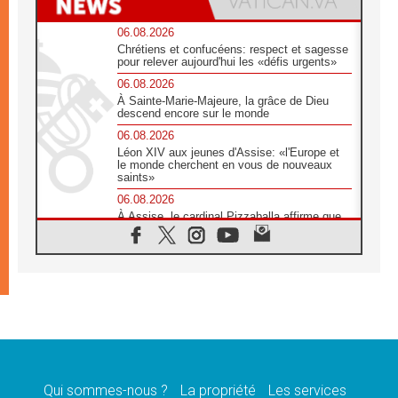
06.08.2026
Chrétiens et confucéens: respect et sagesse
pour relever aujourd'hui les «défis urgents»
06.08.2026
À Sainte-Marie-Majeure, la grâce de Dieu
descend encore sur le monde
06.08.2026
Léon XIV aux jeunes d'Assise: «l'Europe et
le monde cherchent en vous de nouveaux
saints»
06.08.2026
À Assise, le cardinal Pizzaballa affirme que
«les chrétiens veulent la paix»
06.08.2026
Au Mexique, le cardinal Parolin invite à être
aux côtés des marginalisées
06.08.2026
À Assise, le Pape invite les jeunes à
«construire la civilisation de l'amour»
05.08.2026
La visite du Pape en Argentine portera «un
message de paix et de dignité humaine»
Qui sommes-nous ?
La propriété
Les services