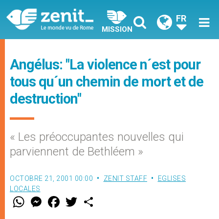
FR
MISSION
Angélus: "La violence n´est pour
tous qu´un chemin de mort et de
destruction"
« Les préoccupantes nouvelles qui
parviennent de Bethléem »
OCTOBRE 21, 2001 00:00
ZENIT STAFF
EGLISES
LOCALES
W
M
F
T
S
h
e
a
w
h
a
s
c
i
a