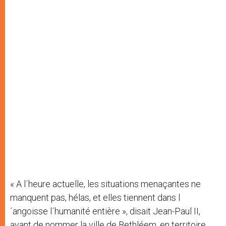
« A l´heure actuelle, les situations menaçantes ne
manquent pas, hélas, et elles tiennent dans l
´angoisse l´humanité entière », disait Jean-Paul II,
avant de nommer la ville de Bethléem, en territoire