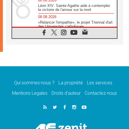
08.08.2026
Léon XIV: Sainte Agathe aide à contempler
la victoire de l'amour sur la mort
08.08.2026
«Relancer l'empathie», le projet Triennal d'art
des Universités catholiques
08.08.2026
Signis 2026, donner la parole aux religieuses
catholiques
08.08.2026
Au Bangladesh, l'Église accompagne les
Dalits sur le chemin de la dignité
07.08.2026
Philippines: le vicariat apostolique de
Calapan devient un diocèse
Qui sommes-nous ?
La propriété
Les services
07.08.2026
Congo-Brazzaville: le 15 août, entre solennité
Mentions Legales
Droits d’auteur
Contactez-nous
de l'Assomption et mémoire nationale
07.08.2026
«La paix commence par l'empathie» estime
le cardinal Parolin
07.08.2026
En Colombie, «la paix ne s'achète pas avec
une signature»