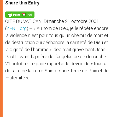
t
s
e
t
r
Share this Entry
s
e
b
t
e
A
n
o
e
p
g
o
r
p
e
k
CITE DU VATICAN, Dimanche 21 octobre 2001
r
(
ZENIT.org
) – « Au nom de Dieu, je le répète encore:
la violence n´est pour tous qu´un chemin de mort et
de destruction qui déshonore la sainteté de Dieu et
la dignité de l´homme », déclarait gravement Jean-
Paul II avant la prière de l´angélus de ce dimanche
21 octobre. Le pape rappelait le devoir de « tous »
de faire de la Terre-Sainte « une Terre de Paix et de
Fraternité ».