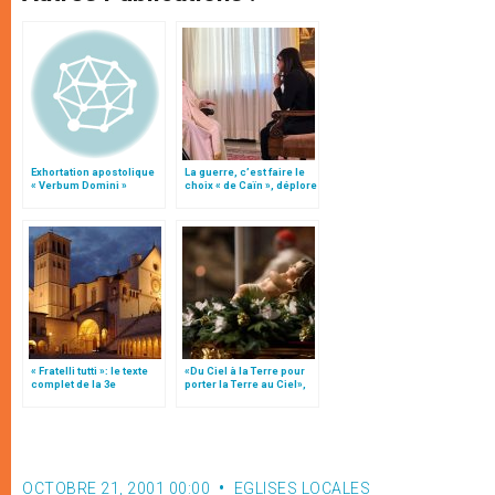
Exhortation apostolique
La guerre, c’est faire le
« Verbum Domini »
choix « de Caïn », déplore
le pape François
« Fratelli tutti »: le texte
«Du Ciel à la Terre pour
complet de la 3e
porter la Terre au Ciel»,
encyclique du pape
par Mgr Francesco Follo
François
OCTOBRE 21, 2001 00:00
EGLISES LOCALES