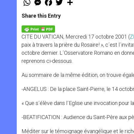
h
e
a
w
h
a
s
c
i
a
t
s
e
t
r
Share this Entry
s
e
b
t
e
A
n
o
e
p
g
o
r
p
e
k
CITE DU VATICAN, Mercredi 17 octobre 2001 (
Z
r
paix à travers la prière du Rosaire! », c´est l´invit
octobre dernier. L´Osservatore Romano en donne 
reprenons ci-dessous.
Au sommaire de la même édition, on trouve égal
-ANGELUS : De la place Saint-Pierre, le 14 octo
« Que s´élève dans l´Eglise une invocation pour la 
-BEATIFICATION : Audience du Saint-Père aux pèle
Méditer sur le témoignage évangélique et le riche