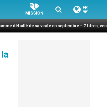
FR
MISSION
 de sa visite en septembre – 7 titres, vendredi 7 août 
 la