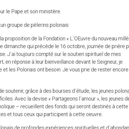
our le Pape et son ministère.
à un groupe de pèlerins polonais:
 la proposition de la Fondation « L´OEuvre du nouveau millén
e dimanche qui précède le 16 octobre, journée de prière p
se. J´ai toujours compté sur le soutien spirituel de mes
t, en réponse à leur bienveillance devant le Seigneur, je
e et les Polonais ont besoin. Je vous prie de rester encor
 de soutenir, grâce à des bourses d´étude, les jeunes polona
ciles. Avec la devise « Partageons l´amour », les jeunes de
olique – recueillent des fonds qui seront destinés à cette
stes et tous ceux qui participent à cette oeuvre.
olonais de profondes expériences spirituelles et d´abonda