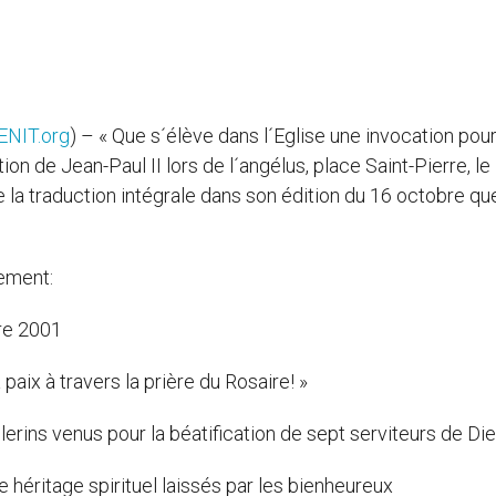
ENIT.org
) – « Que s´élève dans l´Eglise une invocation pour
ation de Jean-Paul II lors de l´angélus, place Saint-Pierre, le
la traduction intégrale dans son édition du 16 octobre qu
ement:
bre 2001
paix à travers la prière du Rosaire! »
rins venus pour la béatification de sept serviteurs de Di
 héritage spirituel laissés par les bienheureux