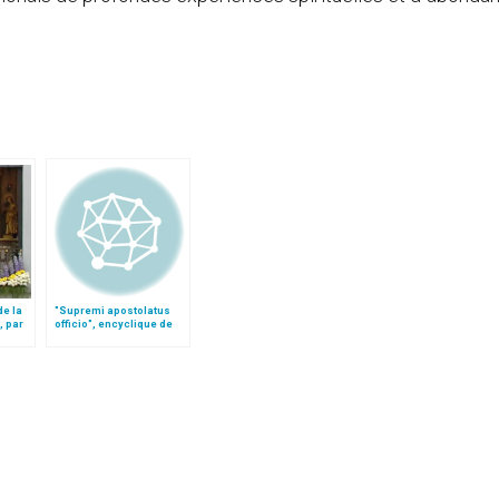
de la
"Supremi apostolatus
, par
officio", encyclique de
 O.P.
Léon XIII sur le rosaire