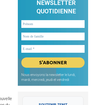
NEWSLETTER
QUOTIDIENNE
Nous envoyons la newsletter le lundi,
mardi, mercredi, jeudi et vendredi
ouvelle
ion du
SOUTENIR ZENIT