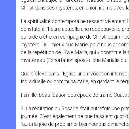
Christ dans ses mystères, en union intime avec l
La spiritualité contemporaine ressent vivement l´ex
constate à l´heure actuelle une redécouverte pro
qui aide à être en compagnie du Christ, pour mieu
mystère. Qui, mieux que Marie, peut nous accompa
de la répétition de l´Ave Maria, qui « constitue l
mystères » (Exhortation apostolique Marialis cultu
Que s´élève dans l´Eglise une invocation intense p
individuelle ou communautaire, en gardant le rega
Famille: béatification des époux Beltrame Quattr
2. La récitation du Rosaire était autrefois une pra
journée. C´est également ce que faisaient quotid
´aurai la joie de proclamer bienheureux dimanche