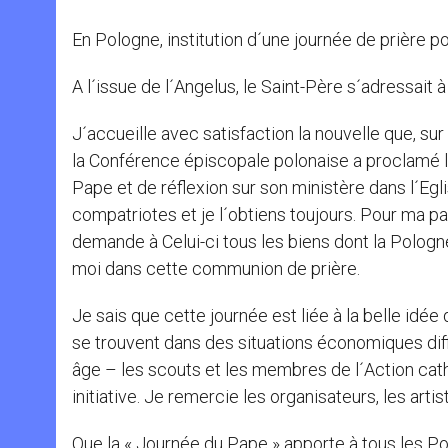
En Pologne, institution d´une journée de prière p
A l´issue de l´Angelus, le Saint-Père s´adressait 
J´accueille avec satisfaction la nouvelle que, sur
la Conférence épiscopale polonaise a proclamé l
Pape et de réflexion sur son ministère dans l´Egli
compatriotes et je l´obtiens toujours. Pour ma par
demande à Celui-ci tous les biens dont la Pologn
moi dans cette communion de prière.
Je sais que cette journée est liée à la belle idée
se trouvent dans des situations économiques diffi
âge – les scouts et les membres de l´Action cath
initiative. Je remercie les organisateurs, les arti
Que la « Journée du Pape » apporte à tous les P