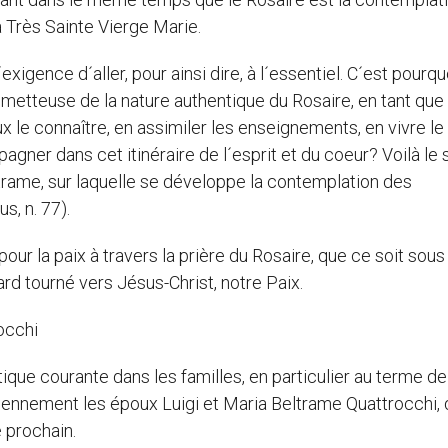
a Très Sainte Vierge Marie.
igence d´aller, pour ainsi dire, à l´essentiel. C´est pourqu
metteuse de la nature authentique du Rosaire, en tant que 
x le connaître, en assimiler les enseignements, en vivre le
gner dans cet itinéraire de l´esprit et du coeur? Voilà le
a trame, sur laquelle se développe la contemplation des
s, n. 77).
our la paix à travers la prière du Rosaire, que ce soit sou
rd tourné vers Jésus-Christ, notre Paix.
occhi
tique courante dans les familles, en particulier au terme de
iennement les époux Luigi et Maria Beltrame Quattrocchi, 
 prochain.