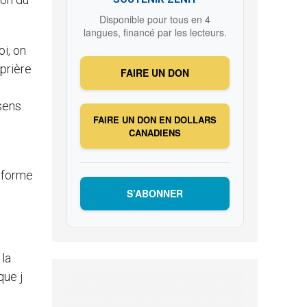
Disponible pour tous en 4
langues, financé par les lecteurs.
oi, on
prière
FAIRE UN DON
 sens
FAIRE UN DON EN DOLLARS
CANADIENS
s forme
S’ABONNER
 la
que j