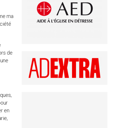
rime ma
ociété
e
ors de
´une
êques,
pour
er en
rie,