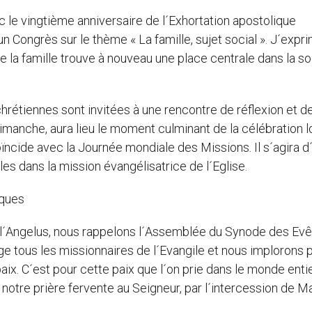
 le vingtième anniversaire de l´Exhortation apostolique
é un Congrès sur le thème « La famille, sujet social ». J´exp
que la famille trouve à nouveau une place centrale dans la s
chrétiennes sont invitées à une rencontre de réflexion et d
, dimanche, aura lieu le moment culminant de la célébration l
oïncide avec la Journée mondiale des Missions. Il s´agira d
les dans la mission évangélisatrice de l´Eglise.
êques
e l´Angelus, nous rappelons l´Assemblée du Synode des Ev
rge tous les missionnaires de l´Evangile et nous implorons 
paix. C´est pour cette paix que l´on prie dans le monde enti
otre prière fervente au Seigneur, par l´intercession de Ma