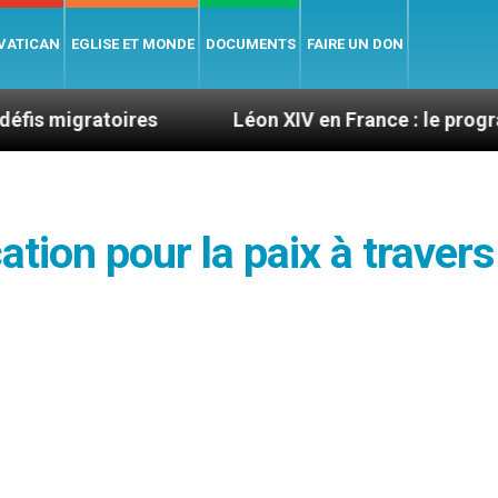
 VATICAN
EGLISE ET MONDE
DOCUMENTS
FAIRE UN DON
ires
Léon XIV en France : le programme détaillé
tion pour la paix à travers