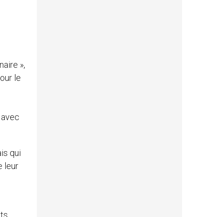
aire »,
our le
e avec
is qui
 leur
nts