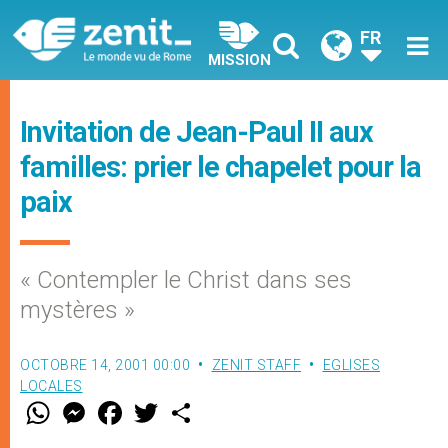
FR
MISSION
Invitation de Jean-Paul II aux
familles: prier le chapelet pour la
paix
« Contempler le Christ dans ses
mystères »
OCTOBRE 14, 2001 00:00
ZENIT STAFF
EGLISES
LOCALES
W
M
F
T
S
h
e
a
w
h
a
s
c
i
a