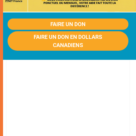
FAIRE UN DON
FAIRE UN DON EN DOLLARS
CANADIENS