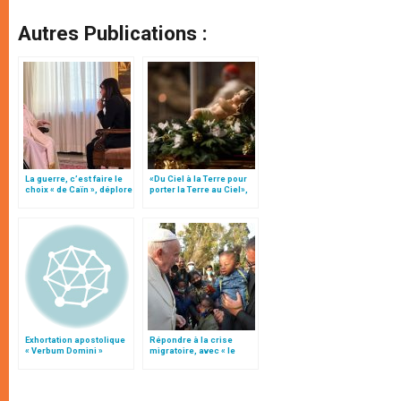
Autres Publications :
La guerre, c’est faire le
«Du Ciel à la Terre pour
choix « de Caïn », déplore
porter la Terre au Ciel»,
le pape François
par Mgr Francesco Follo
Exhortation apostolique
Répondre à la crise
« Verbum Domini »
migratoire, avec « le
style de l’humanité »!
(texte complet)