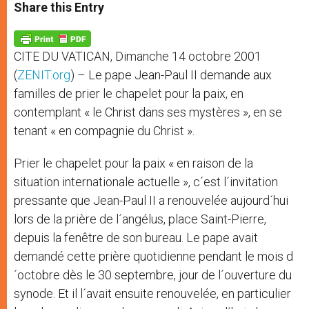
t
s
e
t
r
Share this Entry
s
e
b
t
e
A
n
o
e
p
g
o
r
p
e
k
CITE DU VATICAN, Dimanche 14 octobre 2001
r
(
ZENIT.org
) – Le pape Jean-Paul II demande aux
familles de prier le chapelet pour la paix, en
contemplant « le Christ dans ses mystères », en se
tenant « en compagnie du Christ ».
Prier le chapelet pour la paix « en raison de la
situation internationale actuelle », c´est l´invitation
pressante que Jean-Paul II a renouvelée aujourd´hui
lors de la prière de l´angélus, place Saint-Pierre,
depuis la fenêtre de son bureau. Le pape avait
demandé cette prière quotidienne pendant le mois d
´octobre dès le 30 septembre, jour de l´ouverture du
synode. Et il l´avait ensuite renouvelée, en particulier