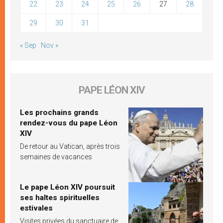
22
23
24
25
26
27
28
29
30
31
« Sep
Nov »
PAPE LÉON XIV
Les prochains grands
rendez-vous du pape Léon
XIV
De retour au Vatican, après trois
semaines de vacances
Le pape Léon XIV poursuit
ses haltes spirituelles
estivales
Visites privées du sanctuaire de