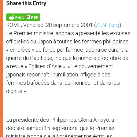
t
s
e
t
r
Share this Entry
s
e
b
t
e
A
n
o
e
p
g
o
r
p
e
k
ROME, Vendredi 28 septembre 2001 (
ZENIT.org
) –
r
Le Premier ministre japonais a présenté les excuses
officielles du Japon à toutes les femmes philippines
« enrôlées » de force par l’armée japonaise durant la
guerre du Pacifique, indique le numéro d´octobre de
a revue « Eglises d´Asie ». « Le gouvernement
japonais reconnaît l’humiliation infligée à ces
femmes bafouées dans leur honneur et dans leur
dignité »
.
La présidente des Philippines, Gloria Arroyo, a
déclaré samedi 15 septembre, que le Premier
ministre japonais allait présenter par écrit les