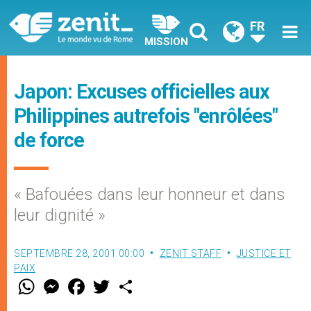
FR
MISSION
Japon: Excuses officielles aux
Philippines autrefois "enrôlées"
de force
« Bafouées dans leur honneur et dans
leur dignité »
SEPTEMBRE 28, 2001 00:00
ZENIT STAFF
JUSTICE ET
PAIX
W
M
F
T
S
h
e
a
w
h
a
s
c
i
a