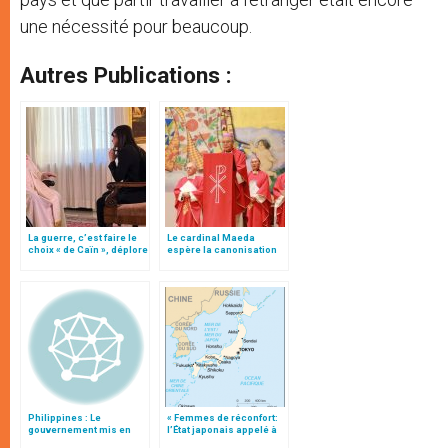
une nécessité pour beaucoup.
Autres Publications :
La guerre, c’est faire le
Le cardinal Maeda
choix « de Caïn », déplore
espère la canonisation
le pape François
du bienheureux Justo
Takayama Ukon
Philippines : Le
« Femmes de réconfort:
gouvernement mis en
l’État japonais appelé à
cause après
s’excuser », titre Radio