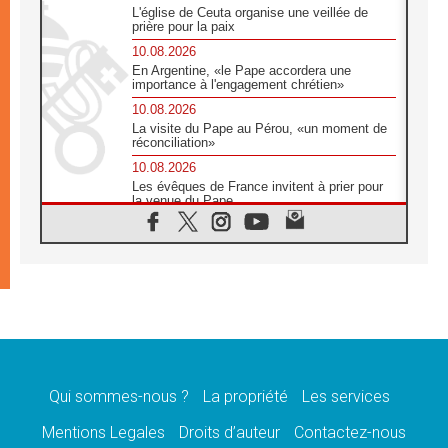
L'église de Ceuta organise une veillée de
prière pour la paix
10.08.2026
En Argentine, «le Pape accordera une
importance à l'engagement chrétien»
10.08.2026
La visite du Pape au Pérou, «un moment de
réconciliation»
10.08.2026
Les évêques de France invitent à prier pour
la venue du Pape
10.08.2026
Création d'un réseau des médias catholiques
au Tchad
10.08.2026
Indonésie: un dollar pour la construction de
219 églises
09.08.2026
Angélus: Léon XIV exhorte à la foi en Dieu
dépouillée de tout orgueil
Qui sommes-nous ?
La propriété
Les services
09.08.2026
Le Pape lance un appel à la paix au Soudan
Mentions Legales
Droits d’auteur
Contactez-nous
et à la protection des civils