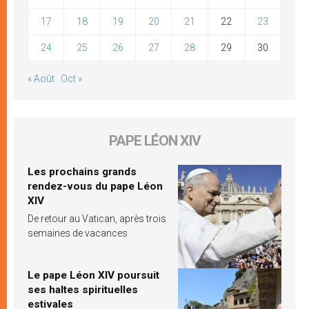
17
18
19
20
21
22
23
24
25
26
27
28
29
30
« Août
Oct »
PAPE LÉON XIV
Les prochains grands
rendez-vous du pape Léon
XIV
De retour au Vatican, après trois
semaines de vacances
Le pape Léon XIV poursuit
ses haltes spirituelles
estivales