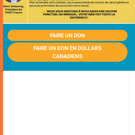
FAIRE UN DON
FAIRE UN DON EN DOLLARS
CANADIENS