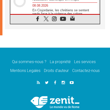
08.08.2026
En Cisjordanie, les chrétiens se sentent
seuls face à la violence des colons
08.08.2026
Léon XIV au sanctuaire de Notre Dame du
Bon Conseil à Genazzano en septembre
08.08.2026
Léon XIV: Sainte Agathe aide à contempler
la victoire de l'amour sur la mort
08.08.2026
«Relancer l'empathie», le projet Triennal d'art
des Universités catholiques
Qui sommes-nous ?
La propriété
Les services
08.08.2026
Signis 2026, donner la parole aux religieuses
Mentions Legales
Droits d’auteur
Contactez-nous
catholiques
08.08.2026
Au Bangladesh, l'Église accompagne les
Dalits sur le chemin de la dignité
07.08.2026
Philippines: le vicariat apostolique de
Calapan devient un diocèse