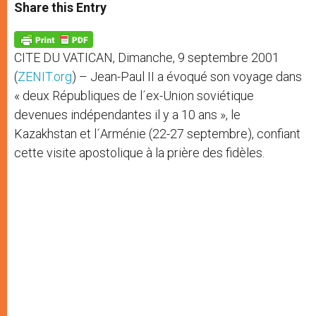
t
s
e
t
r
Share this Entry
s
e
b
t
e
A
n
o
e
p
g
o
r
p
e
k
CITE DU VATICAN, Dimanche, 9 septembre 2001
r
(
ZENIT.org
) – Jean-Paul II a évoqué son voyage dans
« deux Républiques de l´ex-Union soviétique
devenues indépendantes il y a 10 ans », le
Kazakhstan et l´Arménie (22-27 septembre), confiant
cette visite apostolique à la prière des fidèles.