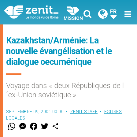
FR
MISSION
Kazakhstan/Arménie: La
nouvelle évangélisation et le
dialogue oecuménique
Voyage dans « deux Républiques de l
´ex-Union soviétique »
SEPTEMBRE 09, 2001 00:00
ZENIT STAFF
EGLISES
LOCALES
W
M
F
T
S
h
e
a
w
h
a
s
c
i
a