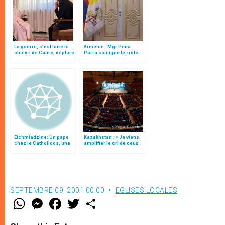
La guerre, c’est faire le
Arménie : Mgr Peña
choix « de Caïn », déplore
Parra souligne le «rôle
le pape François
positif» de la religion
dans la société
(traduction complète)
Etchmiadzine: Un pape
Kazakhstan : « Je viens
chez le Catholicos, une
amplifier le cri de ceux
première dans l´histoire
qui implorent la paix »
SEPTEMBRE 09, 2001 00:00
EGLISES LOCALES
W
M
F
T
S
h
e
a
w
h
a
s
c
i
a
t
s
e
t
r