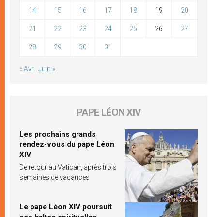
14
15
16
17
18
19
20
21
22
23
24
25
26
27
28
29
30
31
« Avr
Juin »
PAPE LÉON XIV
Les prochains grands
rendez-vous du pape Léon
XIV
De retour au Vatican, après trois
semaines de vacances
Le pape Léon XIV poursuit
ses haltes spirituelles