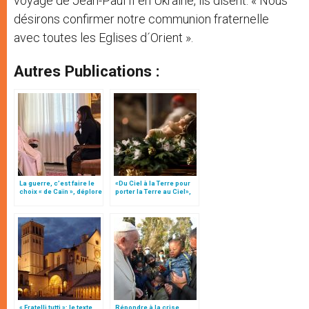
voyage de Jean-Paul II en Ukraine, ils disent: « Nous
désirons confirmer notre communion fraternelle
avec toutes les Eglises d´Orient ».
Autres Publications :
La guerre, c’est faire le
«Du Ciel à la Terre pour
choix « de Caïn », déplore
porter la Terre au Ciel»,
le pape François
par Mgr Francesco Follo
« Fratelli tutti »: le texte
Répondre à la crise