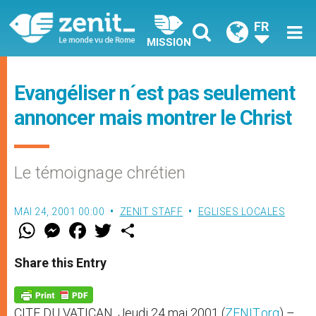
FR
MISSION
Evangéliser n´est pas seulement
annoncer mais montrer le Christ
Le témoignage chrétien
MAI 24, 2001 00:00
ZENIT STAFF
EGLISES LOCALES
W
M
F
T
S
h
e
a
w
h
a
s
c
i
a
t
s
e
t
r
Share this Entry
s
e
b
t
e
A
n
o
e
p
g
o
r
p
e
k
CITE DU VATICAN, Jeudi 24 mai 2001 (
ZENIT.org
) –
r