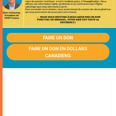
FAIRE UN DON
FAIRE UN DON EN DOLLARS
CANADIENS