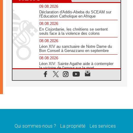
09.08.2026
Déclaration d'Addis-Abeba du SCEAM sur
l'Éducation Catholique en Afrique
08.08.2026
En Cisjordanie, les chrétiens se sentent
seuls face à la violence des colons
08.08.2026
Léon XIV au sanctuaire de Notre Dame du
Bon Conseil à Genazzano en septembre
08.08.2026
Léon XIV: Sainte Agathe aide à contempler
la victoire de l'amour sur la mort
08.08.2026
«Relancer l'empathie», le projet Triennal d'art
des Universités catholiques
08.08.2026
Signis 2026, donner la parole aux religieuses
catholiques
08.08.2026
Au Bangladesh, l'Église accompagne les
Dalits sur le chemin de la dignité
Qui sommes-nous ?
La propriété
Les services
07.08.2026
Philippines: le vicariat apostolique de