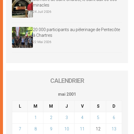
miracles
24 Juil 2026
20 000 participants au pèlerinage de Pentecôte
à Chartres
22 Mai 2026
CALENDRIER
mai 2001
L
M
M
J
V
S
D
1
2
3
4
5
6
7
8
9
10
11
12
13