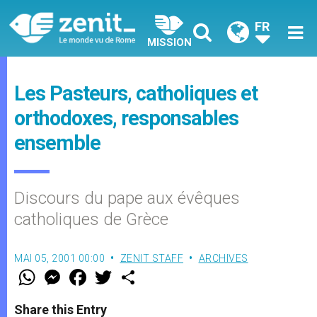
FR
MISSION
Les Pasteurs, catholiques et
orthodoxes, responsables
ensemble
Discours du pape aux évêques
catholiques de Grèce
MAI 05, 2001 00:00
ZENIT STAFF
ARCHIVES
W
M
F
T
S
h
e
a
w
h
a
s
c
i
a
t
s
e
t
r
Share this Entry
s
e
b
t
e