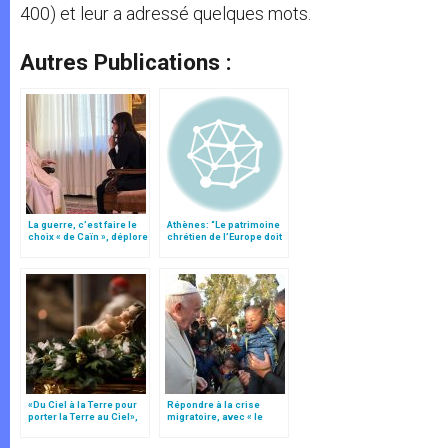
400) et leur a adressé quelques mots.
Autres Publications :
La guerre, c’est faire le
Athènes: “Le patrimoine
choix « de Caïn », déplore
chrétien de l’Europe doit
le pape François
être reconnu”
«Du Ciel à la Terre pour
Répondre à la crise
porter la Terre au Ciel»,
migratoire, avec « le
par Mgr Francesco Follo
style de l’humanité »!
(texte complet)