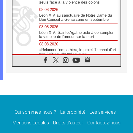
seuls face à la violence des colons
08.08.2026
Léon XIV au sanctuaire de Notre Dame du
Bon Conseil à Genazzano en septembre
08.08.2026
Léon XIV: Sainte Agathe aide à contempler
la victoire de l'amour sur la mort
08.08.2026
«Relancer l'empathie», le projet Triennal d'art
des Universités catholiques
08.08.2026
Signis 2026, donner la parole aux religieuses
catholiques
08.08.2026
Au Bangladesh, l'Église accompagne les
Dalits sur le chemin de la dignité
07.08.2026
Philippines: le vicariat apostolique de
Calapan devient un diocèse
Qui sommes-nous ?
La propriété
Les services
07.08.2026
Congo-Brazzaville: le 15 août, entre solennité
Mentions Legales
Droits d’auteur
Contactez-nous
de l'Assomption et mémoire nationale
07.08.2026