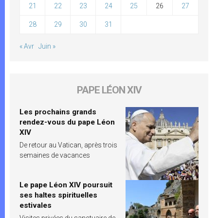
21
22
23
24
25
26
27
28
29
30
31
« Avr
Juin »
PAPE LÉON XIV
Les prochains grands
rendez-vous du pape Léon
XIV
De retour au Vatican, après trois
semaines de vacances
Le pape Léon XIV poursuit
ses haltes spirituelles
estivales
Visites privées du sanctuaire de