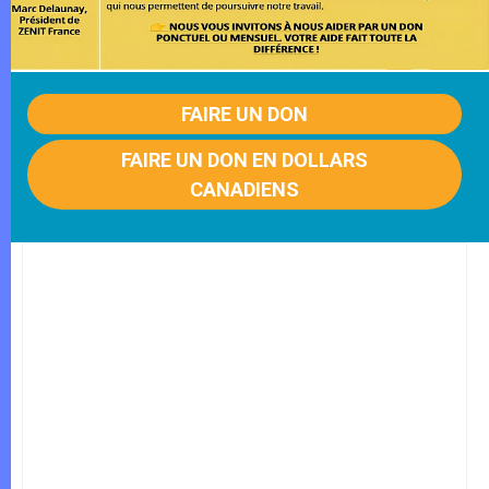
FAIRE UN DON
FAIRE UN DON EN DOLLARS
CANADIENS