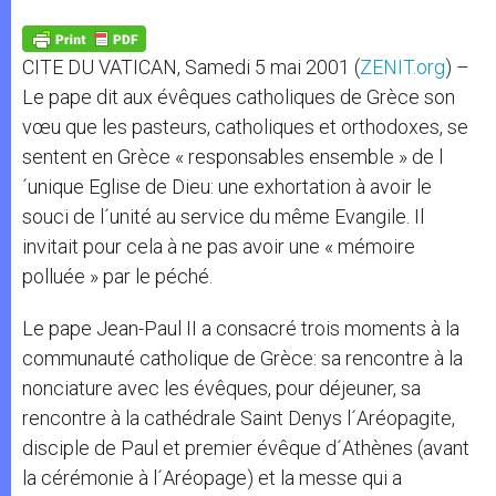
A
n
o
e
p
g
o
r
p
e
k
CITE DU VATICAN, Samedi 5 mai 2001 (
ZENIT.org
) –
r
Le pape dit aux évêques catholiques de Grèce son
vœu que les pasteurs, catholiques et orthodoxes, se
sentent en Grèce « responsables ensemble » de l
´unique Eglise de Dieu: une exhortation à avoir le
souci de l´unité au service du même Evangile. Il
invitait pour cela à ne pas avoir une « mémoire
polluée » par le péché.
Le pape Jean-Paul II a consacré trois moments à la
communauté catholique de Grèce: sa rencontre à la
nonciature avec les évêques, pour déjeuner, sa
rencontre à la cathédrale Saint Denys l´Aréopagite,
disciple de Paul et premier évêque d´Athènes (avant
la cérémonie à l´Aréopage) et la messe qui a