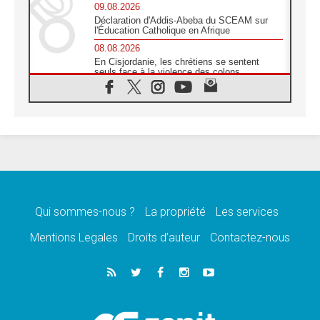
09.08.2026
Déclaration d'Addis-Abeba du SCEAM sur
l'Éducation Catholique en Afrique
08.08.2026
En Cisjordanie, les chrétiens se sentent
seuls face à la violence des colons
08.08.2026
Léon XIV au sanctuaire de Notre Dame du
Bon Conseil à Genazzano en septembre
08.08.2026
Léon XIV: Sainte Agathe aide à contempler
la victoire de l'amour sur la mort
08.08.2026
«Relancer l'empathie», le projet Triennal d'art
des Universités catholiques
Qui sommes-nous ?
La propriété
Les services
08.08.2026
Signis 2026, donner la parole aux religieuses
Mentions Legales
Droits d’auteur
Contactez-nous
catholiques
08.08.2026
Au Bangladesh, l'Église accompagne les
Dalits sur le chemin de la dignité
07.08.2026
Philippines: le vicariat apostolique de