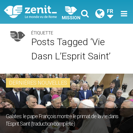
FR
MISSION
ÉTIQUETTE
Posts Tagged ‘vie
Dasn L’Esprit Saint’
DERNIÈRES NOUVELLES
Galates: le pape François montre le primat de la vie dans
l’Esprit Saint (traduction complète)