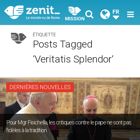
FR
MISSION
ÉTIQUETTE
Posts Tagged
‘Veritatis Splendor’
DERNIÈRES NOUVELLES
Pour Mgr Fisichella, les critiques contre le pape ne sont pas
fidèles à la tradition