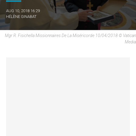
AUG 10, 2018 16:29
HÉLÈNE GINABAT
Mgr R. Fisichella Missionnaires De La Miséricorde 10/04/2018 © Vatican
Media