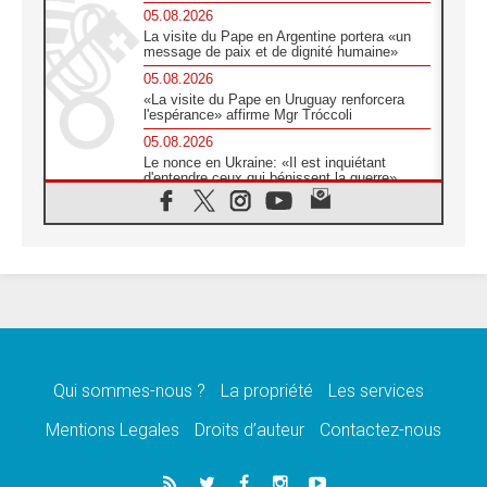
05.08.2026
La visite du Pape en Argentine portera «un
message de paix et de dignité humaine»
05.08.2026
«La visite du Pape en Uruguay renforcera
l'espérance» affirme Mgr Tróccoli
05.08.2026
Le nonce en Ukraine: «Il est inquiétant
d'entendre ceux qui bénissent la guerre»
05.08.2026
Léon XIV au Pérou, une lueur d'espoir pour
un peuple en quête de paix
05.08.2026
SCEAM: L'Église en Afrique vers
l'Assemblée ecclésiale de 2028 depuis
Addis-Abeba
05.08.2026
Le Pape exprime ses condoléances suite au
décès du cardinal Júlio Langa
Qui sommes-nous ?
La propriété
Les services
05.08.2026
Mentions Legales
Droits d’auteur
Contactez-nous
Le Pape attendu en novembre en Uruguay,
en Argentine et au Pérou
05.08.2026