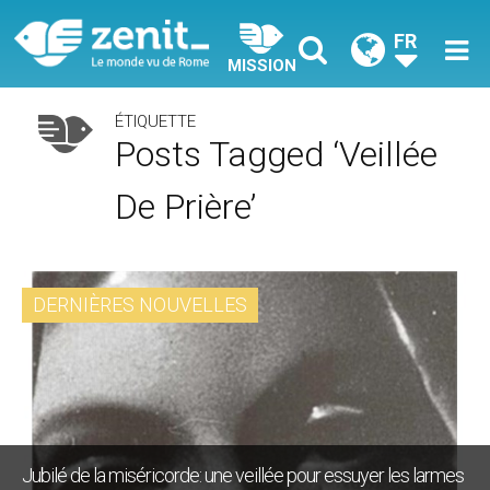
FR
MISSION
ÉTIQUETTE
Posts Tagged ‘veillée
De Prière’
DERNIÈRES NOUVELLES
Jubilé de la miséricorde: une veillée pour essuyer les larmes