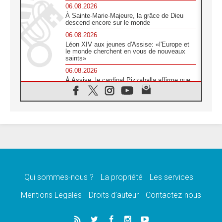
06.08.2026
À Sainte-Marie-Majeure, la grâce de Dieu
descend encore sur le monde
06.08.2026
Léon XIV aux jeunes d'Assise: «l'Europe et
le monde cherchent en vous de nouveaux
saints»
06.08.2026
À Assise, le cardinal Pizzaballa affirme que
«les chrétiens veulent la paix»
06.08.2026
Au Mexique, le cardinal Parolin invite à être
aux côtés des marginalisées
06.08.2026
À Assise, le Pape invite les jeunes à
«construire la civilisation de l'amour»
05.08.2026
La visite du Pape en Argentine portera «un
message de paix et de dignité humaine»
Qui sommes-nous ?
La propriété
Les services
05.08.2026
Mentions Legales
Droits d’auteur
Contactez-nous
«La visite du Pape en Uruguay renforcera
l'espérance» affirme Mgr Tróccoli
05.08.2026