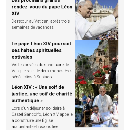
rendez-vous du pape Léon
XIV
De retour au Vatican, après trois
semaines de vacances
Le pape Léon XIV poursuit
ses haltes spirituelles
estivales
Visites privées du sanctuaire de
Vallepietra et de deux monastères
bénédictins à Subiaco
Léon XIV : « Une soif de
justice, une soif de charité
authentique »
Lors d’un déjeuner solidaire à
Castel Gandolfo, Léon XIV appelle
à construire une Église
accueillante et réconciliée