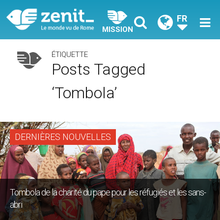
FR
MISSION
ÉTIQUETTE
Posts Tagged
‘tombola’
DERNIÈRES NOUVELLES
Tombola de la charité du pape pour les réfugiés et les sans-
abri