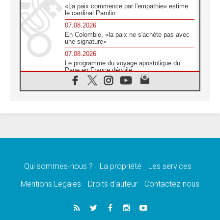
«La paix commence par l'empathie» estime
le cardinal Parolin
07.08.2026
En Colombie, «la paix ne s'achète pas avec
une signature»
07.08.2026
Le programme du voyage apostolique du
Pape en France dévoilé
07.08.2026
1ère Conférence continentale sur l'éducation
catholique en Afrique
07.08.2026
Un logo symbolique pour la venue du Pape
en France
07.08.2026
Cardinal Rossi: «La venue du Pape Léon en
Argentine est un hommage à François»
Qui sommes-nous ?
La propriété
Les services
07.08.2026
Hiroshima et Nagasaki, 81 ans après,
Mentions Legales
Droits d’auteur
Contactez-nous
lancement des «dix jours de prière pour la
paix»
06.08.2026
Préparatifs des JMJ 2027 à Séoul: «c'est
passionnant et l'impatience est immense!»