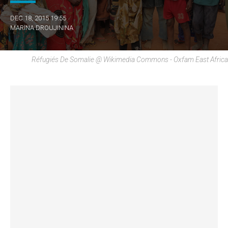
DEC 18, 2015 19:55
MARINA DROUJININA
Réfugiés De Somalie @ Wikimedia Commons - Oxfam East Africa