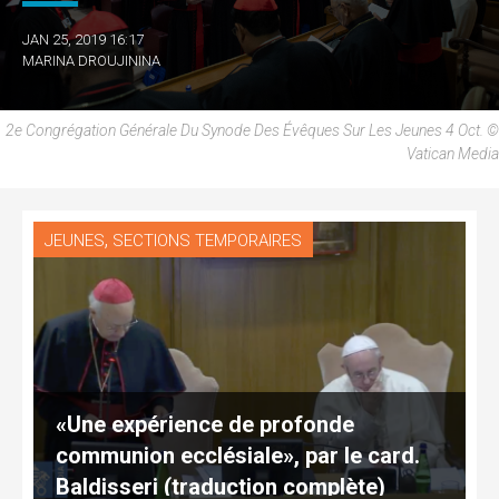
JAN 25, 2019 16:17
MARINA DROUJININA
2e Congrégation Générale Du Synode Des Évêques Sur Les Jeunes 4 Oct. ©
Vatican Media
,
JEUNES
SECTIONS TEMPORAIRES
«Une expérience de profonde
communion ecclésiale», par le card.
Baldisseri (traduction complète)