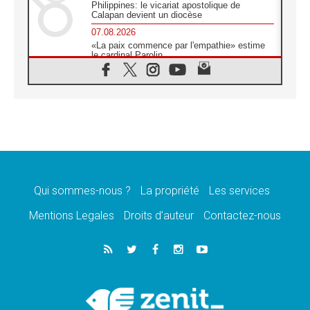
Philippines: le vicariat apostolique de
Calapan devient un diocèse
07.08.2026
«La paix commence par l'empathie» estime
le cardinal Parolin
07.08.2026
En Colombie, «la paix ne s'achète pas avec
une signature»
07.08.2026
Le programme du voyage apostolique du
Pape en France dévoilé
07.08.2026
1ère Conférence continentale sur l'éducation
catholique en Afrique
Qui sommes-nous ?
La propriété
Les services
07.08.2026
Un logo symbolique pour la venue du Pape
Mentions Legales
Droits d’auteur
Contactez-nous
en France
07.08.2026
Cardinal Rossi: «La venue du Pape Léon en
Argentine est un hommage à François»
07.08.2026
Hiroshima et Nagasaki, 81 ans après,
lancement des «dix jours de prière pour la
paix»