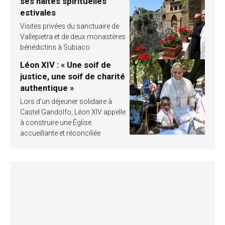
ses haltes spirituelles
estivales
Visites privées du sanctuaire de
Vallepietra et de deux monastères
bénédictins à Subiaco
Léon XIV : « Une soif de
justice, une soif de charité
authentique »
Lors d’un déjeuner solidaire à
Castel Gandolfo, Léon XIV appelle
à construire une Église
accueillante et réconciliée