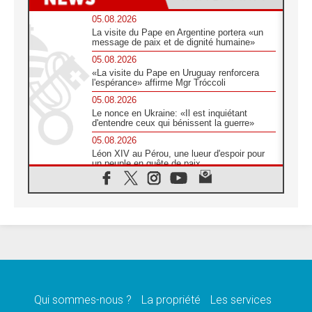
05.08.2026
La visite du Pape en Argentine portera «un
message de paix et de dignité humaine»
05.08.2026
«La visite du Pape en Uruguay renforcera
l'espérance» affirme Mgr Tróccoli
05.08.2026
Le nonce en Ukraine: «Il est inquiétant
d'entendre ceux qui bénissent la guerre»
05.08.2026
Léon XIV au Pérou, une lueur d'espoir pour
un peuple en quête de paix
05.08.2026
SCEAM: L'Église en Afrique vers
l'Assemblée ecclésiale de 2028 depuis
Addis-Abeba
05.08.2026
Le Pape exprime ses condoléances suite au
décès du cardinal Júlio Langa
05.08.2026
Le Pape attendu en novembre en Uruguay,
en Argentine et au Pérou
Qui sommes-nous ?
La propriété
Les services
05.08.2026