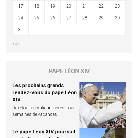
17
18
19
20
21
22
23
24
25
26
27
28
29
30
31
« Juil
PAPE LÉON XIV
Les prochains grands
rendez-vous du pape Léon
XIV
De retour au Vatican, après trois
semaines de vacances
Le pape Léon XIV poursuit