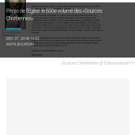
Pères de l'Eglise: le 600e volume des «Sources
Chrétiennes»
DEC 07, 2018 19:52
ANITA BOURDIN
Sources Chrétiennes @ Editionsducerf.fr