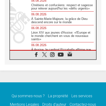
06.08.2026
Chrétiens et confucéens: respect et sagesse
pour relever aujourd'hui les «défis urgents»
06.08.2026
À Sainte-Marie-Majeure, la grâce de Dieu
descend encore sur le monde
06.08.2026
Léon XIV aux jeunes d'Assise: «l'Europe et
le monde cherchent en vous de nouveaux
saints»
06.08.2026
À Assise, le cardinal Pizzaballa affirme que
«les chrétiens veulent la paix»
06.08.2026
Au Mexique, le cardinal Parolin invite à être
aux côtés des marginalisées
06.08.2026
À Assise, le Pape invite les jeunes à
«construire la civilisation de l'amour»
05.08.2026
La visite du Pape en Argentine portera «un
message de paix et de dignité humaine»
Qui sommes-nous ?
La propriété
Les services
05.08.2026
Mentions Legales
Droits d’auteur
Contactez-nous
«La visite du Pape en Uruguay renforcera