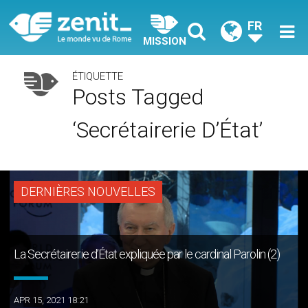
FR
MISSION
ÉTIQUETTE
Posts Tagged
‘Secrétairerie D’État’
DERNIÈRES NOUVELLES
La Secrétairerie d’État expliquée par le cardinal Parolin (2)
APR 15, 2021 18:21