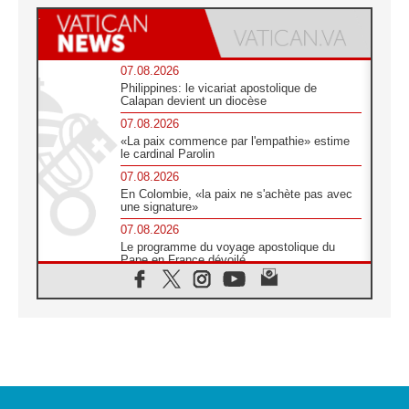
07.08.2026
Philippines: le vicariat apostolique de
Calapan devient un diocèse
07.08.2026
«La paix commence par l'empathie» estime
le cardinal Parolin
07.08.2026
En Colombie, «la paix ne s'achète pas avec
une signature»
07.08.2026
Le programme du voyage apostolique du
Pape en France dévoilé
07.08.2026
1ère Conférence continentale sur l'éducation
catholique en Afrique
07.08.2026
Un logo symbolique pour la venue du Pape
en France
07.08.2026
Cardinal Rossi: «La venue du Pape Léon en