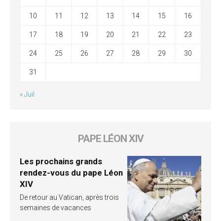
10
11
12
13
14
15
16
17
18
19
20
21
22
23
24
25
26
27
28
29
30
31
« Juil
PAPE LÉON XIV
Les prochains grands
rendez-vous du pape Léon
XIV
De retour au Vatican, après trois
semaines de vacances