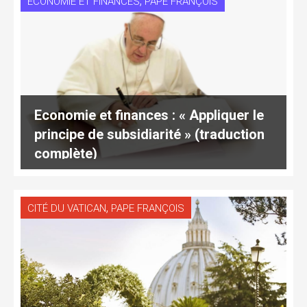
,
ECONOMIE ET FINANCES
PAPE FRANÇOIS
Economie et finances : « Appliquer le
principe de subsidiarité » (traduction
complète)
,
CITÉ DU VATICAN
PAPE FRANÇOIS