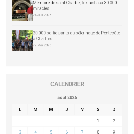
Mémoire de saint Charbel, le saint aux 30 000
miracles
24 Juil 2026
20 000 participants au pèlerinage de Pentecôte
à Chartres
22 Mai 2026
CALENDRIER
août 2026
L
M
M
J
V
S
D
1
2
3
4
5
6
7
8
9