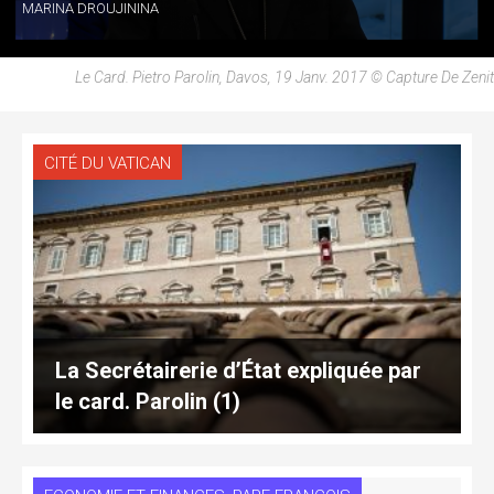
MARINA DROUJININA
Le Card. Pietro Parolin, Davos, 19 Janv. 2017 © Capture De Zenit
CITÉ DU VATICAN
La Secrétairerie d’État expliquée par
le card. Parolin (1)