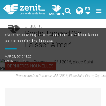
FR
MISSION
ÉTIQUETTE
Posts Tagged ‘se
«Nous ne pouvons pas aimer sans nous faire d’abord aimer
par lui», homélie des Rameaux
Laisser Aimer’
MAR 21, 2016 18:25
ANITA BOURDIN
DERNIÈRES NOUVELLES
Procession Des Rameaux, JMJ 2016, Place Saint-Pierre, Capture