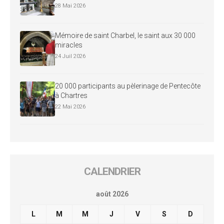
28 Mai 2026
Mémoire de saint Charbel, le saint aux 30 000
miracles
24 Juil 2026
20 000 participants au pèlerinage de Pentecôte
à Chartres
22 Mai 2026
CALENDRIER
août 2026
L
M
M
J
V
S
D