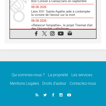
Bon Conseil à Genazzano en septembre
08.08.2026
Léon XIV: Sainte Agathe aide à contempler
la victoire de l'amour sur la mort
08.08.2026
«Relancer l'empathie», le projet Triennal d'art
des Universités catholiques
08.08.2026
Signis 2026, donner la parole aux religieuses
catholiques
08.08.2026
Au Bangladesh, l'Église accompagne les
Dalits sur le chemin de la dignité
07.08.2026
Philippines: le vicariat apostolique de
Calapan devient un diocèse
Qui sommes-nous ?
La propriété
Les services
07.08.2026
Congo-Brazzaville: le 15 août, entre solennité
Mentions Legales
Droits d’auteur
Contactez-nous
de l'Assomption et mémoire nationale
07.08.2026
«La paix commence par l'empathie» estime
le cardinal Parolin
07.08.2026