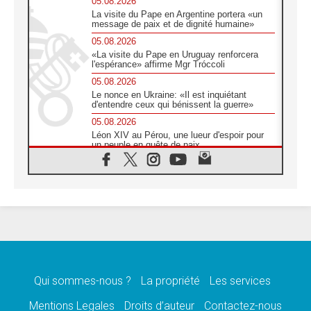
05.08.2026
La visite du Pape en Argentine portera «un
message de paix et de dignité humaine»
05.08.2026
«La visite du Pape en Uruguay renforcera
l'espérance» affirme Mgr Tróccoli
05.08.2026
Le nonce en Ukraine: «Il est inquiétant
d'entendre ceux qui bénissent la guerre»
05.08.2026
Léon XIV au Pérou, une lueur d'espoir pour
un peuple en quête de paix
05.08.2026
SCEAM: L'Église en Afrique vers
l'Assemblée ecclésiale de 2028 depuis
Addis-Abeba
05.08.2026
Le Pape exprime ses condoléances suite au
décès du cardinal Júlio Langa
05.08.2026
Le Pape attendu en novembre en Uruguay,
en Argentine et au Pérou
Qui sommes-nous ?
La propriété
Les services
05.08.2026
Mentions Legales
Droits d’auteur
Contactez-nous
Audience générale: la prière est un acte