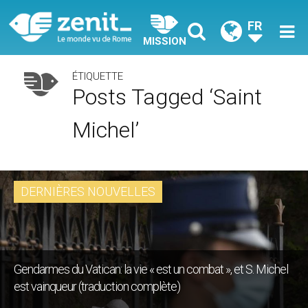
FR
MISSION
ÉTIQUETTE
Posts Tagged ‘saint
Michel’
DERNIÈRES NOUVELLES
Gendarmes du Vatican: la vie « est un combat », et S. Michel
est vainqueur (traduction complète)